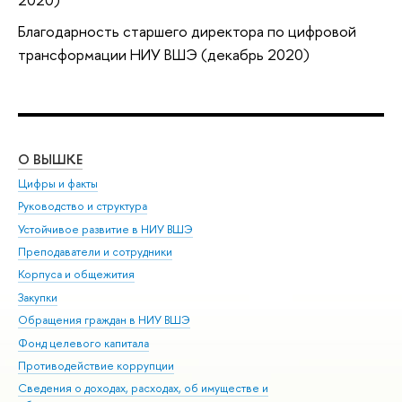
Благодарность старшего директора по цифровой
трансформации НИУ ВШЭ (декабрь 2020)
О ВЫШКЕ
ОБ
Цифры и факты
Ли
Руководство и структура
Дов
Устойчивое развитие в НИУ ВШЭ
Ол
Преподаватели и сотрудники
При
Корпуса и общежития
Вы
Закупки
При
Обращения граждан в НИУ ВШЭ
Ас
Фонд целевого капитала
До
Противодействие коррупции
Цен
Сведения о доходах, расходах, об имуществе и
Би