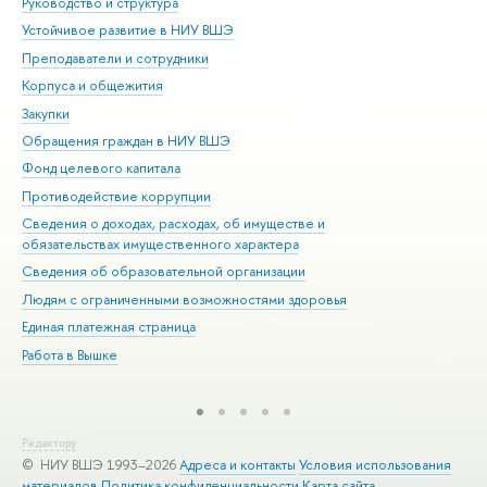
Руководство и структура
Дов
Устойчивое развитие в НИУ ВШЭ
Ол
Преподаватели и сотрудники
При
Корпуса и общежития
Вы
Закупки
При
Обращения граждан в НИУ ВШЭ
Ас
Фонд целевого капитала
До
Противодействие коррупции
Цен
Сведения о доходах, расходах, об имуществе и
Би
обязательствах имущественного характера
Об
Сведения об образовательной организации
Обр
Людям с ограниченными возможностями здоровья
Единая платежная страница
Работа в Вышке
Редактору
© НИУ ВШЭ 1993–2026
Адреса и контакты
Условия использования
материалов
Политика конфиденциальности
Карта сайта