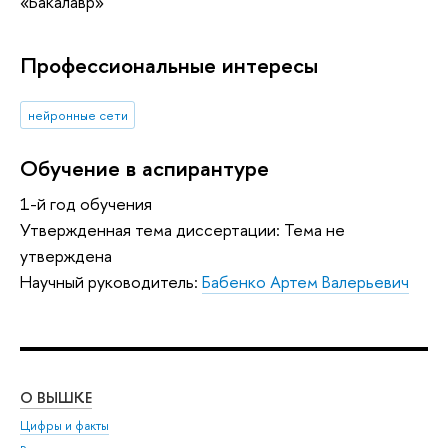
«Бакалавр»
Профессиональные интересы
нейронные сети
Обучение в аспирантуре
1-й год обучения
Утвержденная тема диссертации: Тема не
утверждена
Научный руководитель:
Бабенко Артем Валерьевич
О ВЫШКЕ
ОБ
Цифры и факты
Ли