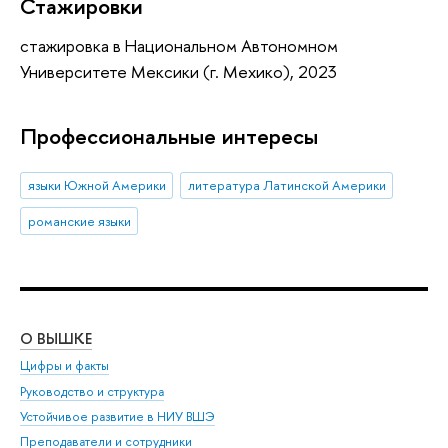
Стажировки
стажировка в Национальном Автономном
Университете Мексики (г. Мехико), 2023
Профессиональные интересы
языки Южной Америки
литература Латинской Америки
романские языки
О ВЫШКЕ
ОБ
Цифры и факты
Ли
Руководство и структура
Дов
Устойчивое развитие в НИУ ВШЭ
Ол
Преподаватели и сотрудники
При