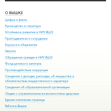
О ВЫШКЕ
ОБ
Цифры и факты
Ли
Руководство и структура
Дов
Устойчивое развитие в НИУ ВШЭ
Ол
Преподаватели и сотрудники
При
Корпуса и общежития
Вы
Закупки
При
Обращения граждан в НИУ ВШЭ
Ас
Фонд целевого капитала
До
Противодействие коррупции
Цен
Сведения о доходах, расходах, об имуществе и
Би
обязательствах имущественного характера
Об
Сведения об образовательной организации
Обр
Людям с ограниченными возможностями здоровья
Единая платежная страница
Работа в Вышке