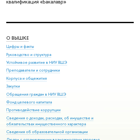
квалификация «Бакалавр»
О ВЫШКЕ
ОБ
Цифры и факты
Ли
Руководство и структура
Дов
Устойчивое развитие в НИУ ВШЭ
Ол
Преподаватели и сотрудники
При
Корпуса и общежития
Вы
Закупки
При
Обращения граждан в НИУ ВШЭ
Ас
Фонд целевого капитала
До
Противодействие коррупции
Цен
Сведения о доходах, расходах, об имуществе и
Би
обязательствах имущественного характера
Об
Сведения об образовательной организации
Обр
Людям с ограниченными возможностями здоровья