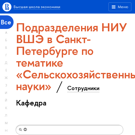
Высшая школа экономики
Меню
Все
Подразделения НИУ
А
ВШЭ в Санкт-
Б
Петербурге по
В
Г
тематике
Д
«Сельскохозяйственн
Е
Ж
науки»
З
Сотрудники
И
Кафедра
Й
К
Л
М
Н