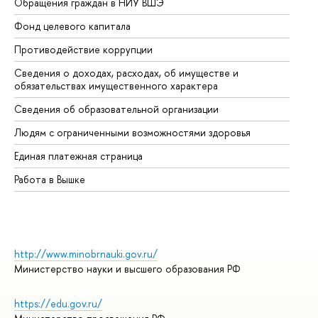
Обращения граждан в НИУ ВШЭ
Ас
Фонд целевого капитала
До
Противодействие коррупции
Це
Сведения о доходах, расходах, об имуществе и
Би
обязательствах имущественного характера
Об
Сведения об образовательной организации
Об
Людям с ограниченными возможностями здоровья
Единая платежная страница
Работа в Вышке
http://www.minobrnauki.gov.ru/
Министерство науки и высшего образования РФ
https://edu.gov.ru/