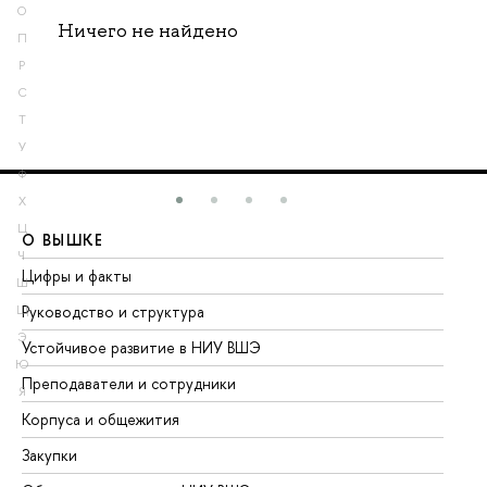
О
Ничего не найдено
П
Р
С
Т
У
Ф
Х
Ц
О ВЫШКЕ
О
Ч
Цифры и факты
Ли
Ш
Руководство и структура
До
Щ
Э
Устойчивое развитие в НИУ ВШЭ
Ол
Ю
Преподаватели и сотрудники
Пр
Я
Корпуса и общежития
Вы
Закупки
Пр