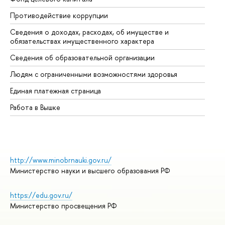
Противодействие коррупции
Це
Сведения о доходах, расходах, об имуществе и
Би
обязательствах имущественного характера
Об
Сведения об образовательной организации
Об
Людям с ограниченными возможностями здоровья
Единая платежная страница
Работа в Вышке
http://www.minobrnauki.gov.ru/
Министерство науки и высшего образования РФ
https://edu.gov.ru/
Министерство просвещения РФ