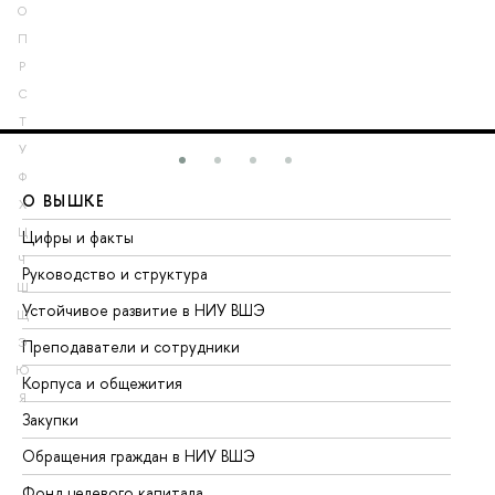
О
П
Р
С
Т
У
Ф
О ВЫШКЕ
О
Х
Ц
Цифры и факты
Ли
Ч
Руководство и структура
До
Ш
Устойчивое развитие в НИУ ВШЭ
Ол
Щ
Э
Преподаватели и сотрудники
Пр
Ю
Корпуса и общежития
Вы
Я
Закупки
Пр
Обращения граждан в НИУ ВШЭ
Ас
Фонд целевого капитала
До