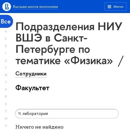
Высшая школа экономики
Меню
Все
Подразделения НИУ
А
ВШЭ в Санкт-
Б
Петербурге по
В
Г
тематике «Физика»
Д
Е
Сотрудники
Ж
З
Факультет
И
Й
К
Л
М
Н
Ничего не найдено