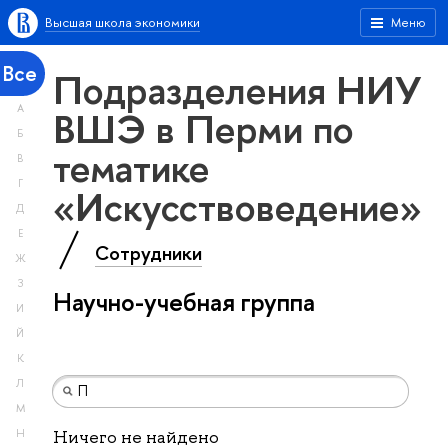
Высшая школа экономики
Меню
Все
Подразделения НИУ
А
ВШЭ в Перми по
Б
тематике
В
Г
«Искусствоведение»
Д
Е
Сотрудники
Ж
З
Научно-учебная группа
И
Й
К
Л
М
Н
Ничего не найдено