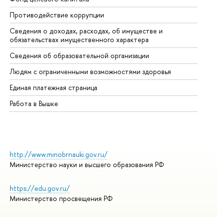
Противодействие коррупции
Це
Сведения о доходах, расходах, об имуществе и
Би
обязательствах имущественного характера
Об
Сведения об образовательной организации
Об
Людям с ограниченными возможностями здоровья
Единая платежная страница
Работа в Вышке
http://www.minobrnauki.gov.ru/
Министерство науки и высшего образования РФ
https://edu.gov.ru/
Министерство просвещения РФ