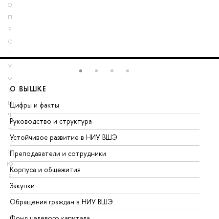
О
П
Р
С
Т
У
Ф
О ВЫШКЕ
О
Х
Ц
Цифры и факты
Ли
Ч
Руководство и структура
До
Ш
Устойчивое развитие в НИУ ВШЭ
Ол
Щ
Э
Преподаватели и сотрудники
Пр
Ю
Корпуса и общежития
Вы
Я
Закупки
Пр
Обращения граждан в НИУ ВШЭ
Ас
Фонд целевого капитала
До