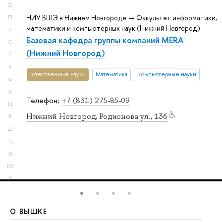
О
НИУ ВШЭ в Нижнем Новгороде → Факультет информатики,
П
математики и компьютерных наук (Нижний Новгород)
Р
Базовая кафедра группы компаний MERA
С
(Нижний Новгород)
Т
У
Естественные науки
Математика
Компьютерные науки
Ф
Х
Телефон:
+7 (831) 275-85-09
Ц
Нижний Новгород, Родионова ул., 136
Ч
Ш
Щ
Э
Ю
Я
О ВЫШКЕ
О