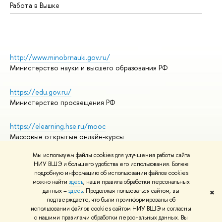
Работа в Вышке
http://www.minobrnauki.gov.ru/
Министерство науки и высшего образования РФ
https://edu.gov.ru/
Министерство просвещения РФ
https://elearning.hse.ru/mooc
Массовые открытые онлайн-курсы
Мы используем файлы cookies для улучшения работы сайта
НИУ ВШЭ и большего удобства его использования. Более
подробную информацию об использовании файлов cookies
© НИУ ВШЭ 1993–2026
Адреса и контакты
можно найти
здесь
, наши правила обработки персональных
Условия использования материалов
данных –
здесь
. Продолжая пользоваться сайтом, вы
✖
подтверждаете, что были проинформированы об
Политика конфиденциальности
использовании файлов cookies сайтом НИУ ВШЭ и согласны
Правила применения рекомендательных технологий в НИУ ВШЭ
с нашими правилами обработки персональных данных. Вы