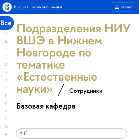
Высшая школа экономики
Меню
Все
Подразделения НИУ
А
ВШЭ в Нижнем
Б
Новгороде по
В
Г
тематике
Д
«Естественные
Е
Ж
науки»
З
Сотрудники
И
Базовая кафедра
Й
К
Л
М
Н