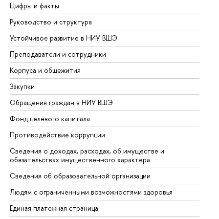
Цифры и факты
Ли
Руководство и структура
До
Устойчивое развитие в НИУ ВШЭ
Ол
Преподаватели и сотрудники
Пр
Корпуса и общежития
Вы
Закупки
Пр
Обращения граждан в НИУ ВШЭ
Ас
Фонд целевого капитала
До
Противодействие коррупции
Це
Сведения о доходах, расходах, об имуществе и
Би
обязательствах имущественного характера
Об
Сведения об образовательной организации
Об
Людям с ограниченными возможностями здоровья
Единая платежная страница