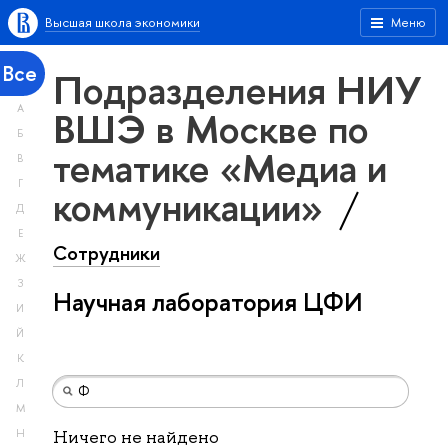
Высшая школа экономики
Меню
Все
Подразделения НИУ
А
ВШЭ в Москве по
Б
тематике «Медиа и
В
Г
коммуникации»
Д
Е
Сотрудники
Ж
З
Научная лаборатория ЦФИ
И
Й
К
Л
М
Н
Ничего не найдено