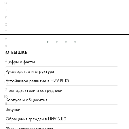
О
П
Р
С
Т
У
Ф
О ВЫШКЕ
О
Х
Ц
Цифры и факты
Ли
Ч
Руководство и структура
До
Ш
Устойчивое развитие в НИУ ВШЭ
Ол
Щ
Э
Преподаватели и сотрудники
Пр
Ю
Корпуса и общежития
Вы
Я
Закупки
Пр
Обращения граждан в НИУ ВШЭ
Ас
Фонд целевого капитала
До