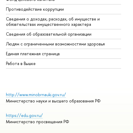
Противодействие коррупции
Це
Сведения о доходах, расходах, об имуществе и
Би
обязательствах имущественного характера
Об
Сведения об образовательной организации
Об
Людям с ограниченными возможностями здоровья
Единая платежная страница
Работа в Вышке
http://www.minobrnauki.gov.ru/
Министерство науки и высшего образования РФ
https://edu.gov.ru/
Министерство просвещения РФ