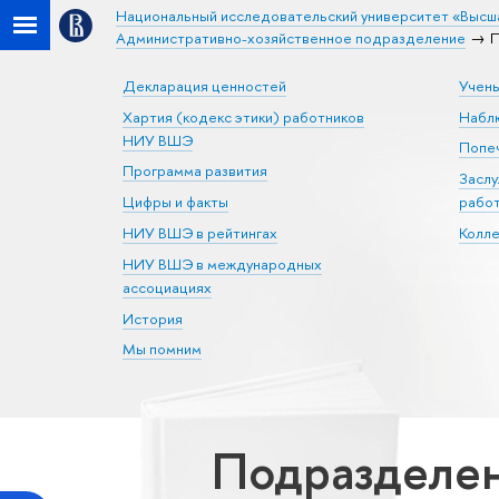
Национальный исследовательский университет «Высш
Административно-хозяйственное подразделение
П
Декларация ценностей
Учен
Хартия (кодекс этики) работников
Набл
НИУ ВШЭ
Попеч
Программа развития
Засл
Цифры и факты
рабо
НИУ ВШЭ в рейтингах
Колл
НИУ ВШЭ в международных
ассоциациях
История
Мы помним
Подразделен