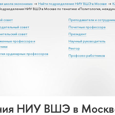
ая школа экономики»
Найти подразделение НИУ ВШЭ в Москве
К
одразделения НИУ ВШЭ в Москве по тематике «Политология, междун
ый совет
Преподаватели и сотрудник
юдательный совет
Почетные профессора
ительский совет
Президент
уженные профессора и
Научный руководитель
тники
Ректор
егия ординарных профессоров
Профсоюз работников
ия НИУ ВШЭ в Москве