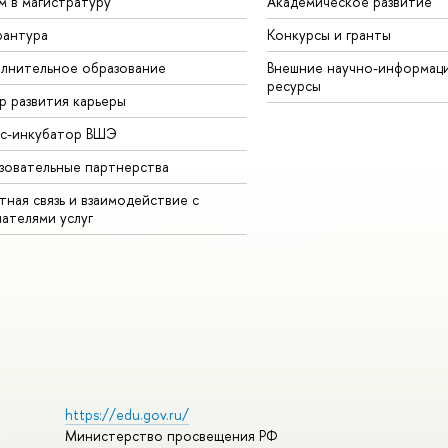
м в магистратуру
Академическое развитие
рантура
Конкурсы и гранты
лнительное образование
Внешние научно-информац
ресурсы
р развития карьеры
ес-инкубатор ВШЭ
зовательные партнерства
ная связь и взаимодействие с
чателями услуг
https://edu.gov.ru/
Министерство просвещения РФ