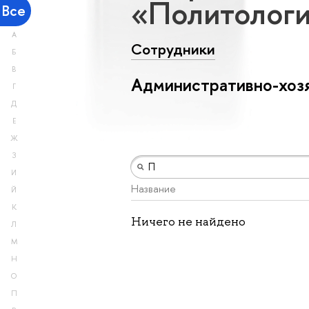
«Политологи
Все
А
Сотрудники
Б
В
Административно-хоз
Г
Д
Е
Ж
З
И
Название
Й
К
Ничего не найдено
Л
М
Н
О
П