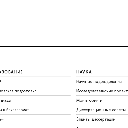
АЗОВАНИЕ
НАУКА
й
Научные подразделения
зовская подготовка
Исследовательские проек
пиады
Мониторинги
м в бакалавриат
Диссертационные советы
а+
Защиты диссертаций