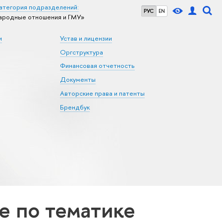
атегория подразделений:
РУС
EN
ародные отношения и ГМУ»
и
Устав и лицензии
Оргструктура
Финансовая отчетность
Документы
Авторские права и патенты
Брендбук
 по тематике