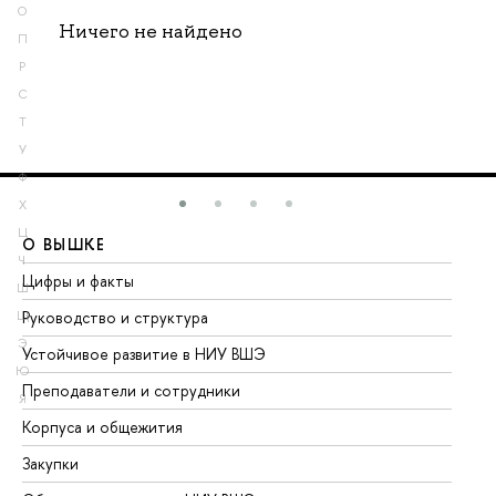
О
Ничего не найдено
П
Р
С
Т
У
Ф
Х
Ц
О ВЫШКЕ
О
Ч
Цифры и факты
Ли
Ш
Руководство и структура
До
Щ
Э
Устойчивое развитие в НИУ ВШЭ
Ол
Ю
Преподаватели и сотрудники
Пр
Я
Корпуса и общежития
Вы
Закупки
Пр