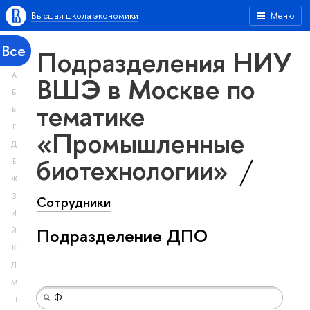
Высшая школа экономики
Меню
Все
Подразделения НИУ
А
ВШЭ в Москве по
Б
тематике
В
Г
«Промышленные
Д
биотехнологии»
Е
Ж
З
Сотрудники
И
Подразделение ДПО
Й
К
Л
М
Н