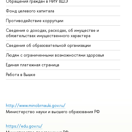
Обращения граждан в НИУ ВШЭ
Ас
Фонд целевого капитала
До
Противодействие коррупции
Це
Сведения о доходах, расходах, об имуществе и
Би
обязательствах имущественного характера
Об
Сведения об образовательной организации
Об
Людям с ограниченными возможностями здоровья
Единая платежная страница
Работа в Вышке
http://www.minobrnauki.gov.ru/
Министерство науки и высшего образования РФ
https://edu.gov.ru/