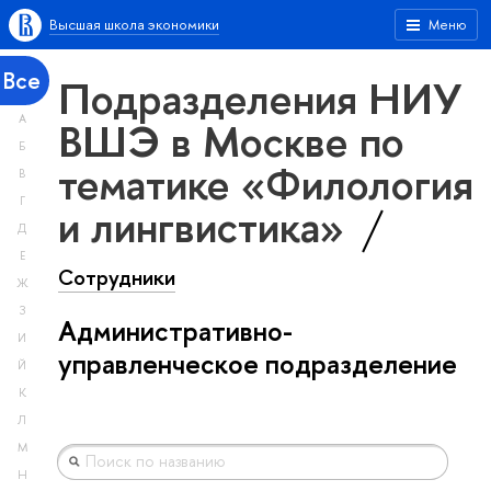
Высшая школа экономики
Меню
Все
Подразделения НИУ
А
ВШЭ в Москве по
Б
тематике «Филология
В
Г
и лингвистика»
Д
Е
Сотрудники
Ж
З
Административно-
И
управленческое подразделение
Й
К
Л
М
Н