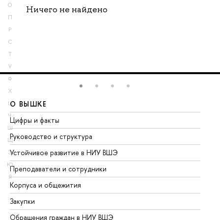
О
Ничего не найдено
П
Р
С
Т
У
Ф
Х
О ВЫШКЕ
О
Ц
Ч
Цифры и факты
Ли
Ш
Руководство и структура
До
Щ
Устойчивое развитие в НИУ ВШЭ
Ол
Э
Ю
Преподаватели и сотрудники
Пр
Я
Корпуса и общежития
Вы
Закупки
Пр
Обращения граждан в НИУ ВШЭ
Ас