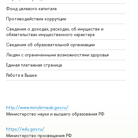
Фонд целевого капитала
До
Противодействие коррупции
Це
Сведения о доходах, расходах, об имуществе и
Би
обязательствах имущественного характера
Об
Сведения об образовательной организации
Об
Людям с ограниченными возможностями здоровья
Единая платежная страница
Работа в Вышке
http://www.minobrnauki.gov.ru/
Министерство науки и высшего образования РФ
https://edu.gov.ru/
Министерство просвещения РФ