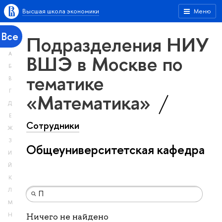
Высшая школа экономики
Меню
Все
Подразделения НИУ
А
ВШЭ в Москве по
Б
тематике
В
Г
«Математика»
Д
Е
Сотрудники
Ж
З
Общеуниверситетская кафедра
И
Й
К
Л
М
Н
Ничего не найдено