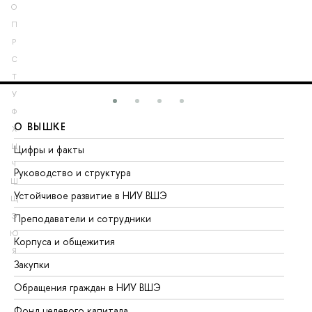
О
П
Р
С
Т
У
Ф
О ВЫШКЕ
О
Х
Ц
Цифры и факты
Ли
Ч
Руководство и структура
До
Ш
Устойчивое развитие в НИУ ВШЭ
Ол
Щ
Э
Преподаватели и сотрудники
Пр
Ю
Корпуса и общежития
Вы
Я
Закупки
Пр
Обращения граждан в НИУ ВШЭ
Ас
Фонд целевого капитала
До