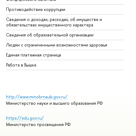
Противодействие коррупции
Це
Сведения о доходах, расходах, об имуществе и
Би
обязательствах имущественного характера
Об
Сведения об образовательной организации
Об
Людям с ограниченными возможностями здоровья
Единая платежная страница
Работа в Вышке
http://www.minobrnauki.gov.ru/
Министерство науки и высшего образования РФ
https://edu.gov.ru/
Министерство просвещения РФ