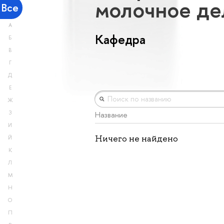
молочное д
Все
А
Кафедра
Б
В
Г
Д
Е
Ж
З
Название
И
Ничего не найдено
Й
К
Л
М
Н
О
П