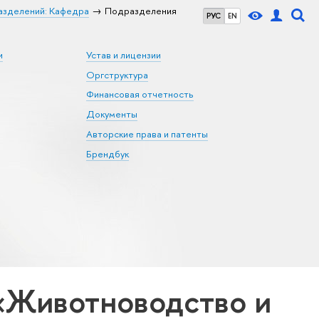
азделений: Кафедра
Подразделения
РУС
EN
и
Устав и лицензии
Оргструктура
Финансовая отчетность
Документы
Авторские права и патенты
Брендбук
«Животноводство и