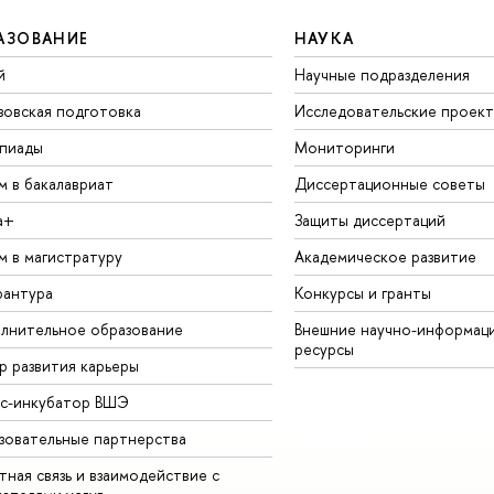
АЗОВАНИЕ
НАУКА
й
Научные подразделения
зовская подготовка
Исследовательские проек
пиады
Мониторинги
м в бакалавриат
Диссертационные советы
а+
Защиты диссертаций
м в магистратуру
Академическое развитие
рантура
Конкурсы и гранты
лнительное образование
Внешние научно-информац
ресурсы
р развития карьеры
ес-инкубатор ВШЭ
зовательные партнерства
ная связь и взаимодействие с