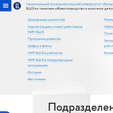
Национальный исследовательский университет «Высш
ВШЭ по тематике «Животноводство и молочное дело
Декларация ценностей
Учен
Хартия (кодекс этики) работников
Набл
НИУ ВШЭ
Попеч
Программа развития
Засл
Цифры и факты
рабо
НИУ ВШЭ в рейтингах
Колл
НИУ ВШЭ в международных
ассоциациях
История
Мы помним
Подразделен