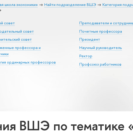
ая школа экономики»
Найти подразделение ВШЭ
Категория подр
»
ый совет
Преподаватели и сотрудник
юдательный совет
Почетные профессора
ительский совет
Президент
уженные профессора и
Научный руководитель
тники
Ректор
егия ординарных профессоров
Профсоюз работников
ия ВШЭ по тематике 