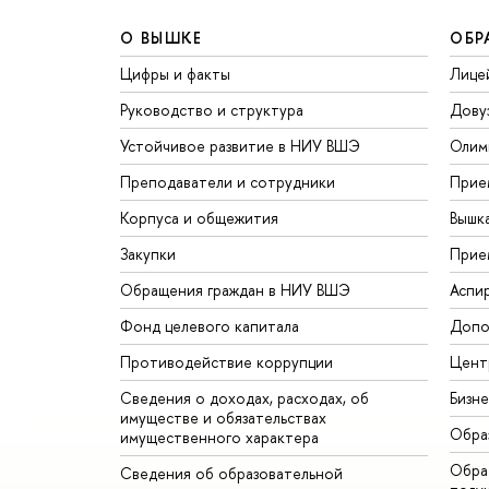
О ВЫШКЕ
ОБР
Цифры и факты
Лице
Руководство и структура
Дову
Устойчивое развитие в НИУ ВШЭ
Олим
Преподаватели и сотрудники
Прие
Корпуса и общежития
Вышк
Закупки
Прие
Обращения граждан в НИУ ВШЭ
Аспи
Фонд целевого капитала
Допо
Противодействие коррупции
Цент
Сведения о доходах, расходах, об
Бизн
имуществе и обязательствах
Обра
имущественного характера
Обрат
Сведения об образовательной