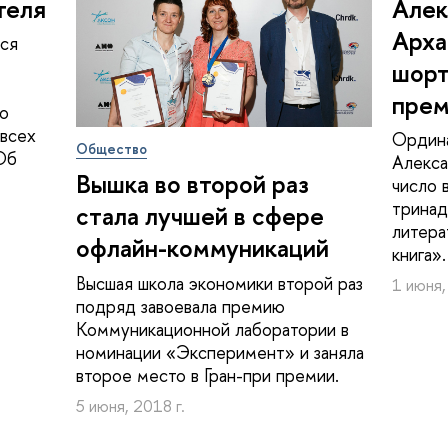
теля
Алек
Арха
тся
шорт
прем
то
 всех
Ордин
Общество
Об
Алекса
Вышка во второй раз
число 
тринад
стала лучшей в сфере
литера
офлайн-коммуникаций
книга».
Высшая школа экономики второй раз
1 июня,
подряд завоевала премию
Коммуникационной лаборатории в
номинации «Эксперимент» и заняла
второе место в Гран-при премии.
5 июня, 2018 г.