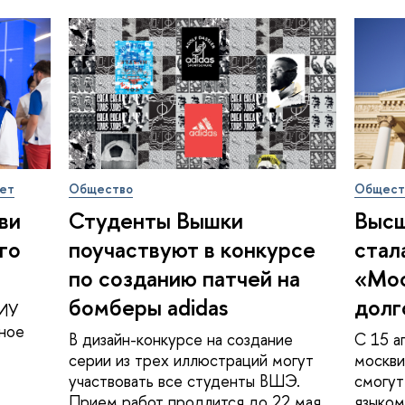
ет
Общество
Общест
ови
Студенты Вышки
Высш
­го
поучаствуют в конкурсе
стал
по созданию патчей на
«Мо
бомберы adidas
долг
НИУ
ное
В дизайн-конкурсе на создание
С 15 а
серии из трех иллюстраций могут
москви
участвовать все студенты ВШЭ.
смогут
Прием работ продлится до 22 мая.
языком