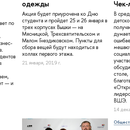
одежды
Чек-
Акция будет приурочена ко Дню
В сред
студента и пройдет 25 и 26 января в
детско
ает по
трех корпусах Вышки — на
получа
Мясницкой, Трехсвятительском и
думает
ь
Малом Гнездиковском. Пункты для
ошибае
знес-
сбора вещей будут находиться в
мешают
в.
холлах первого этажа.
социал
удентов
участв
я
21 января, 2019 г.
обсуди
столе,
аем,
благот
ет — и
«Откро
лидерс
ВШЭ.
14 дека
Общест