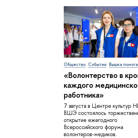
Общество
События
Вышка помога
«Во­лон­тер­ство в кр
каждого ме­ди­цин­ско
работника»
7 августа в Центре культур 
ВШЭ состоялось торжествен
открытие ежегодного
Всероссийского форума
волонтеров-медиков.