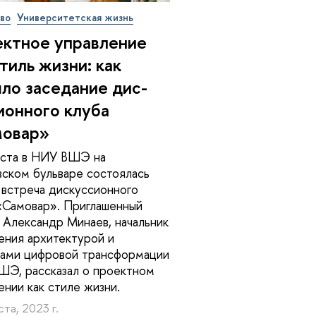
во
Университетская жизнь
ктное управление
стиль жизни: как
ло заседание дис­
и­он­но­го клуба
мовар»
уста в НИУ ВШЭ на
ском бульваре состоялась
 встреча дискуссионного
«Самовар». Приглашенный
 Александр Минаев, начальник
ения архитектурой и
ами цифровой трансформации
Э, рассказал о проектном
ении как стиле жизни.
ста, 2023 г.