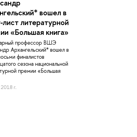
сандр
нгельский* вошел в
-лист литературной
ии «Большая книга»
арный профессор ВШЭ
ндр Архангельский* вошел в
восьми финалистов
цатого сезона национальной
турной премии «Большая
 2018 г.