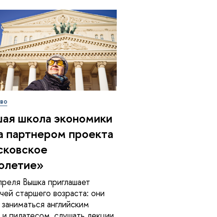
во
ая школа экономики
а партнером проекта
сковское
олетие»
преля Вышка приглашает
чей старшего возраста: они
 заниматься английским
 и пилатесом, слушать лекции