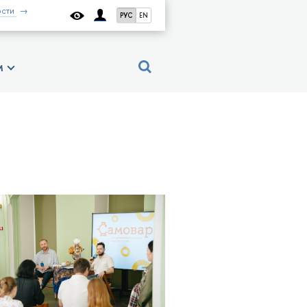
сти
РУС
EN
м