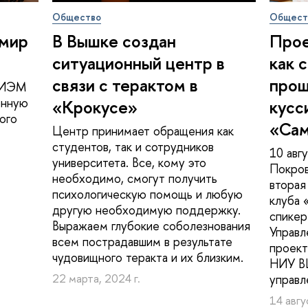
Общество
Общест
 мир
В Вышке создан
Прое
ситуационный центр в
как 
связи с терактом в
прош
МИЭМ
онную
«Крокусе»
кус­с
ого
«Са
Центр принимает обращения как
студентов, так и сотрудников
10 авг
университета. Все, кому это
Покров
необходимо, смогут получить
вторая
психологическую помощь и любую
клуба 
другую необходимую поддержку.
спикер
Выражаем глубокие соболезнования
Управл
всем пострадавшим в результате
проект
чудовищного теракта и их близким.
НИУ ВШ
22 марта, 2024 г.
управл
14 авгу