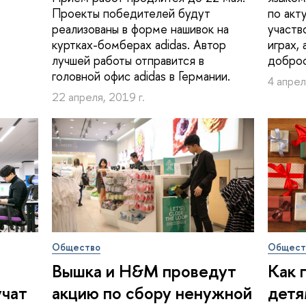
Проекты победителей будут
по акт
реализованы в форме нашивок на
участв
куртках-бомберах adidas. Автор
играх,
лучшей работы отправится в
доброс
головной офис adidas в Германии.
4 апрел
22 апреля, 2019 г.
Общество
Общест
Вышка и H&M проведут
Как 
учат
акцию по сбору ненужной
детя