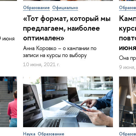
Образование
Официально
Образо
«Тот формат, который мы
Камп
предлагаем, наиболее
курс
оптимален»
повт
9 июня
июн
Анна Коровко – о кампании по
записи на курсы по выбору
Она пр
10 июня, 2021 г.
9 июня,
Наука
Образование
Образо