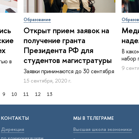
Образование
Образо
ись
Открыт прием заявок на
Меди
ские
получение гранта
наде
ех
Президента РФ для
В како
набор 
студентов магистратуры
тью в
9 сентя
Заявки принимаются до 30 сентября
15 сентября, 2020 г.
9
10
11
12
13
КОНТАКТЫ
МЫ В ТЕЛЕГРАМЕ
Дирекция
Высшая школа экономики
по коммуникациям