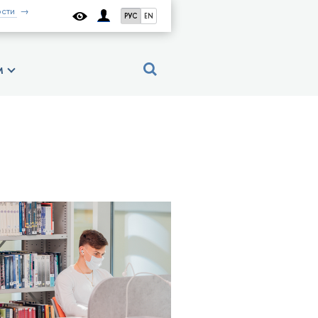
сти
РУС
EN
м