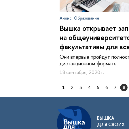
Анонс
Образование
Вышка открывает зап
на общеуниверситет
факультативы для вс
Они впервые пройдут полнос
дистанционном формате
18 сентября, 2020 г.
1
2
3
4
5
6
7
8
ВЫШКА
ДЛЯ СВОИХ