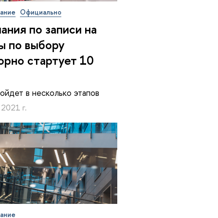
вание
Официально
ания по записи на
ы по выбору
орно стартует 10
я
ойдет в несколько этапов
 2021 г.
вание