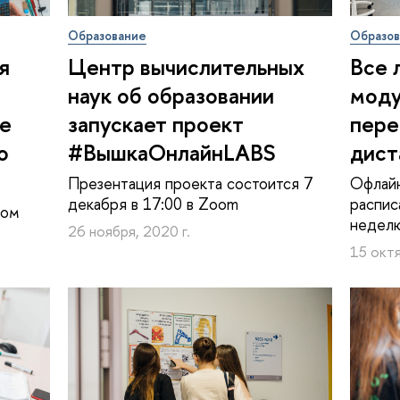
Образование
Образо
я
Центр вычислительных
Все 
наук об образовании
моду
е
запускает проект
пере
о
#ВышкаОнлайнLABS
дист
Презентация проекта состоится 7
Офлайн
декабря в 17:00 в Zoom
распис
ном
недел
26 ноября, 2020 г.
15 октя