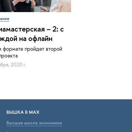
вание
амастерская – 2: с
ждой на офлайн
м формате пройдет второй
проекта
бря, 2020 г.
ВЫШКА В МАХ
Высшая школа экономики