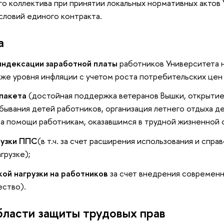
о коллектива при принятии локальных нормативных актов 
словий единого контракта.
а
индексации заработной платы
работников Университета 
иже уровня инфляции с учетом роста потребительских цен н
пакета
(достойная поддержка ветеранов Вышки, открытие
ывания детей работников, организация летнего отдыха д
а помощи работникам, оказавшимся в трудной жизненной 
рузки ППС
(в т.ч. за счет расширения использования и спра
грузке);
ой нагрузки на работников
за счет внедрения современ
ество).
бласти защиты трудовых прав