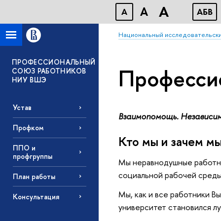
A
A
A
АБВ
Национальный исследовательски
ПРОФЕССИОНАЛЬНЫЙ
Професси
СОЮЗ РАБОТНИКОВ
НИУ ВШЭ
Устав
Взаимопомощь. Независи
Профком
Кто мы и зачем м
ППО и
профгруппы
Мы неравнодушные работни
социальной рабочей среды
План работы
Мы, как и все работники В
Консультация
университет становился лу