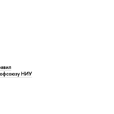
равил
рофсоюзу НИУ