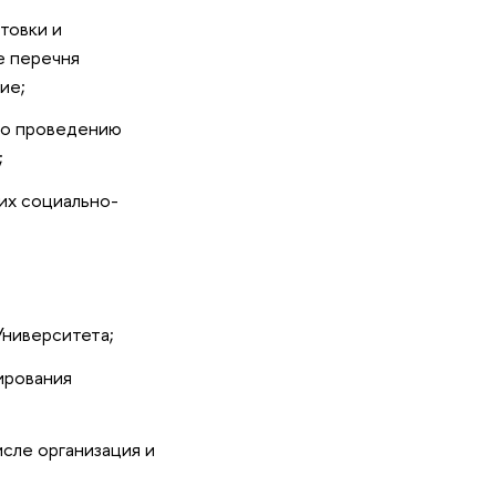
товки и
е перечня
ие;
по проведению
;
их социально-
Университета;
ирования
исле организация и