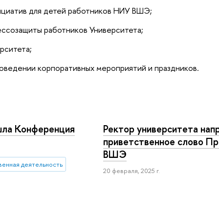
ициатив для детей работников НИУ ВШЭ;
ессозащиты работников Университета;
рситета;
роведении корпоративных мероприятий и праздников.
шла Конференция
Ректор университета нап
приветственное слово П
ВШЭ
енная деятельность
20 февраля, 2025 г.