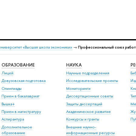
университет «Высшая школа экономики»
→
Профессиональный союз рабо
ОБРАЗОВАНИЕ
НАУКА
Р
Лицей
Научные подразделения
Би
Довузовская подготовка
Исследовательские проекты
Из
Олимпиады
Мониторинги
Кн
Прием в бакалавриат
Диссертационные советы
Ти
Вышка+
Защиты диссертаций
Ме
Прием в магистратуру
Академическое развитие
Жу
Аспирантура
Конкурсы и гранты
Пу
Дополнительное
Внешние научно-
образование
информационные ресурсы