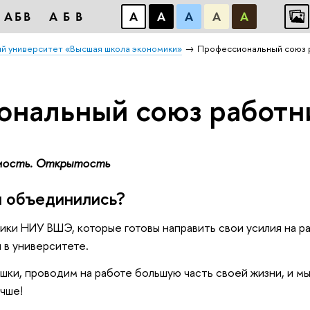
АБВ
АБВ
А
А
А
А
А
й университет «Высшая школа экономики»
Профессиональный союз
ональный союз работ
мость. Открытость
ы объединились?
ки НИУ ВШЭ, которые готовы направить свои усилия на р
 в университете.
ышки, проводим на работе большую часть своей жизни, и мы
чше!