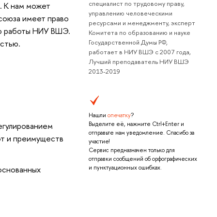
специалист по трудовому праву,
. К нам может
управлению человеческими
союза имеет право
ресурсами и менеджменту, эксперт
ию работы НИУ ВШЭ.
Комитета по образованию и науке
стью.
Государственной Думы РФ,
работает в НИУ ВШЭ с 2007 года,
Лучший преподаватель НИУ ВШЭ
2013-2019
Нашли
опечатку
?
егулированием
Выделите её, нажмите Ctrl+Enter и
отправьте нам уведомление. Спасибо за
от и преимуществ
участие!
Сервис предназначен только для
отправки сообщений об орфографических
и пунктуационных ошибках.
основанных