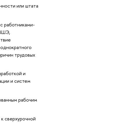
нности или штата
 с работниками-
 ВШЭ,
ствие
еоднократного
причин трудовых
зработкой и
ации и систем
ованным рабочим
 к сверхурочной