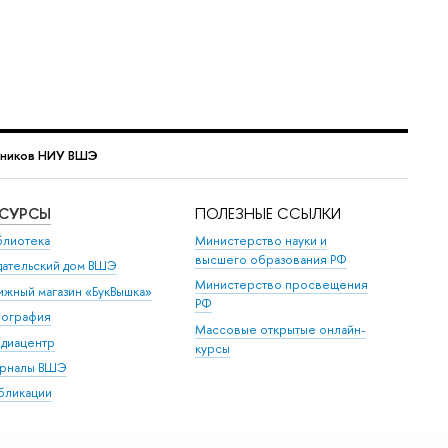
тников НИУ ВШЭ
ЕСУРСЫ
ПОЛЕЗНЫЕ ССЫЛКИ
блиотека
Министерство науки и
высшего образования РФ
дательский дом ВШЭ
Министерство просвещения
ижный магазин «БукВышка»
РФ
пография
Массовые открытые онлайн-
диацентр
курсы
рналы ВШЭ
бликации