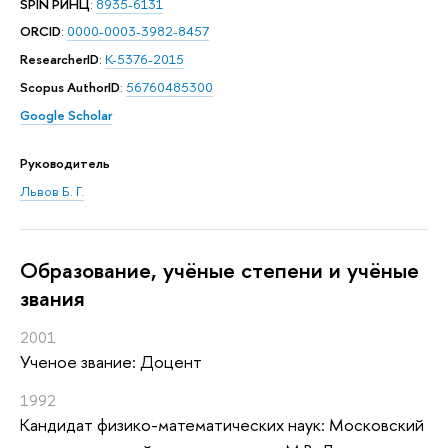
SPIN РИНЦ
:
8935-6131
ORCID
:
0000-0003-3982-8457
ResearcherID
:
K-5376-2015
Scopus AuthorID
:
56760485300
Google Scholar
Руководитель
Львов Б. Г.
Oбразование, учёные степени и учёные
звания
2001
Ученое звание: Доцент
1992
Кандидат физико-математических наук: Московский