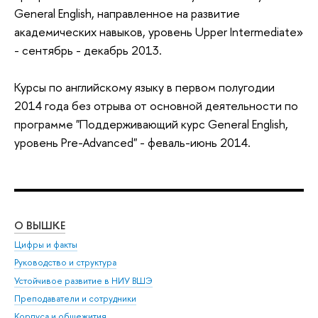
General English, направленное на развитие
академических навыков, уровень Upper Intermediate»
- сентябрь - декабрь 2013.
Курсы по английскому языку в первом полугодии
2014 года без отрыва от основной деятельности по
программе "Поддерживающий курс General English,
уровень Pre-Advanced" - феваль-июнь 2014.
О ВЫШКЕ
ОБ
Цифры и факты
Ли
Руководство и структура
Дов
Устойчивое развитие в НИУ ВШЭ
Ол
Преподаватели и сотрудники
При
Корпуса и общежития
Вы