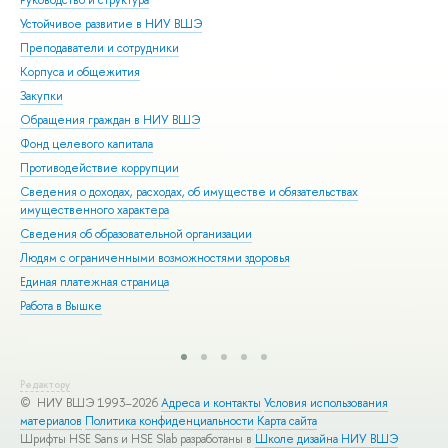
Устойчивое развитие в НИУ ВШЭ
Ол
Преподаватели и сотрудники
При
Корпуса и общежития
Вы
Закупки
При
Обращения граждан в НИУ ВШЭ
Асп
Фонд целевого капитала
Доп
Противодействие коррупции
Цен
Сведения о доходах, расходах, об имуществе и обязательствах
Биз
имущественного характера
Обр
Сведения об образовательной организации
Обр
Людям с ограниченными возможностями здоровья
Единая платежная страница
Работа в Вышке
Редактору
© НИУ ВШЭ 1993–2026
Адреса и контакты
Условия использования
материалов
Политика конфиденциальности
Карта сайта
Шрифты HSE Sans и HSE Slab разработаны в
Школе дизайна НИУ ВШЭ