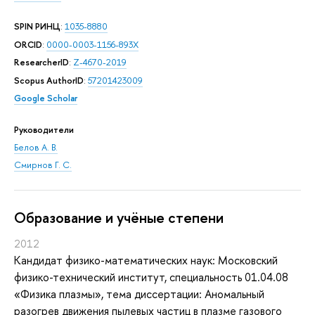
SPIN РИНЦ
:
1035-8880
ORCID
:
0000-0003-1156-893X
ResearcherID
:
Z-4670-2019
Scopus AuthorID
:
57201423009
Google Scholar
Руководители
Белов А. В.
Смирнов Г. С.
Oбразование и учёные степени
2012
Кандидат физико-математических наук: Московский
физико-технический институт, специальность 01.04.08
«Физика плазмы», тема диссертации: Аномальный
разогрев движения пылевых частиц в плазме газового