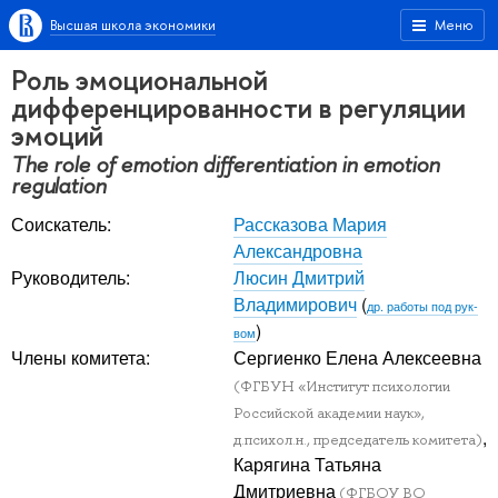
Высшая школа экономики
Меню
Роль эмоциональной
дифференцированности в регуляции
эмоций
The role of emotion differentiation in emotion
regulation
Соискатель:
Рассказова Мария
Александровна
Руководитель:
Люсин Дмитрий
Владимирович
(
др. работы под рук-
)
вом
Члены комитета:
Сергиенко Елена Алексеевна
(ФГБУН «Институт психологии
Российской академии наук»,
,
д.психол.н., председатель комитета)
Карягина Татьяна
Дмитриевна
(ФГБОУ ВО