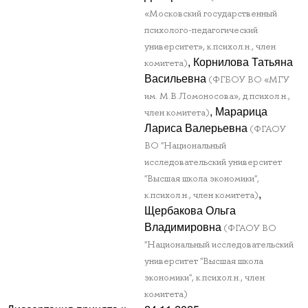
«Московский государственный
психолого-педагогический
университет», к.психол.н., член
, Корнилова Татьяна
комитета)
Васильевна
(ФГБОУ ВО «МГУ
им. М.В.Ломоносова», д.психол.н.,
, Марарица
член комитета)
Лариса Валерьевна
(ФГАОУ
ВО "Национальный
исследовательский университет
"Высшая школа экономики",
,
к.психол.н., член комитета)
Щербакова Ольга
Владимировна
(ФГАОУ ВО
"Национальный исследовательский
университет "Высшая школа
экономики", к.психол.н., член
комитета)