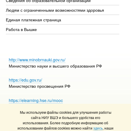
Сведения об образовательной организации
Об
Людям с ограниченными возможностями здоровья
Единая платежная страница
Работа в Вышке
http://www.minobrnauki.gov.ru/
Министерство науки и высшего образования РФ
https://edu.gov.ru/
Министерство просвещения РФ
https://elearning.hse.ru/mooc
Массовые открытые онлайн-курсы
Мы используем файлы cookies для улучшения работы
сайта НИУ ВШЭ и большего удобства его
использования. Более подробную информацию об
использовании файлов cookies можно найти
здесь
, наши
© НИУ ВШЭ 1993–2026
Адреса и контакты