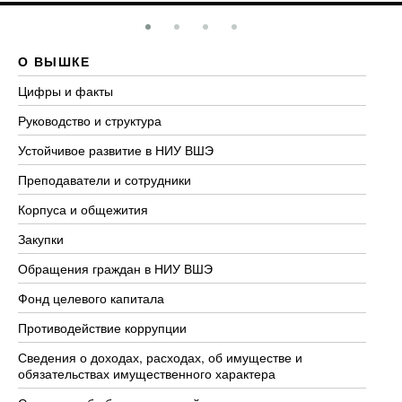
О ВЫШКЕ
О
Цифры и факты
Ли
Руководство и структура
До
Устойчивое развитие в НИУ ВШЭ
Ол
Преподаватели и сотрудники
Пр
Корпуса и общежития
Вы
Закупки
Пр
Обращения граждан в НИУ ВШЭ
Ас
Фонд целевого капитала
До
Противодействие коррупции
Це
Сведения о доходах, расходах, об имуществе и
Би
обязательствах имущественного характера
Об