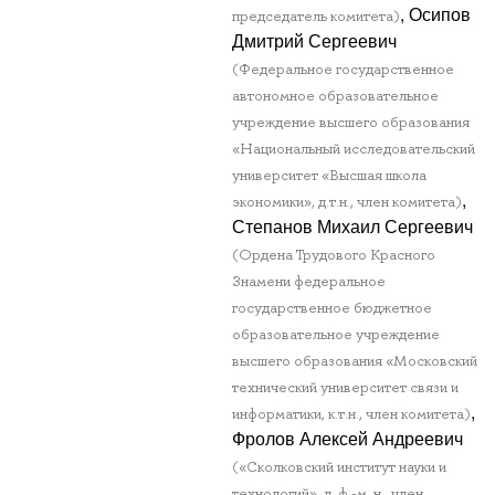
, Осипов
председатель комитета)
Дмитрий Сергеевич
(Федеральное государственное
автономное образовательное
учреждение высшего образования
«Национальный исследовательский
университет «Высшая школа
,
экономики», д.т.н., член комитета)
Степанов Михаил Сергеевич
(Ордена Трудового Красного
Знамени федеральное
государственное бюджетное
образовательное учреждение
высшего образования «Московский
технический университет связи и
,
информатики, к.т.н., член комитета)
Фролов Алексей Андреевич
(«Сколковский институт науки и
технологий», д. ф.-м. н., член