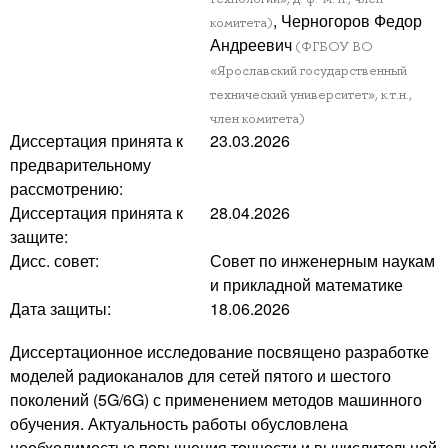
, Черногоров Федор
комитета)
Андреевич
(ФГБОУ ВО
«Ярославский государственный
технический университет», к.т.н.,
член комитета)
Диссертация принята к
23.03.2026
предварительному
рассмотрению:
Диссертация принята к
28.04.2026
защите:
Дисс. совет:
Совет по инженерным наукам
и прикладной математике
Дата защиты:
18.06.2026
Диссертационное исследование посвящено разработке
моделей радиоканалов для сетей пятого и шестого
поколений (5G/6G) с применением методов машинного
обучения. Актуальность работы обусловлена
необходимостью повышения точности и вычислительной