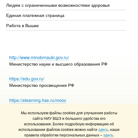
Людям с ограниченными возможностями здоровья
Единая платежная страница
Работа в Вышке
http://www.minobrnauki.gov.ru/
Министерство науки и высшего образования РФ
https://edu.gov.ru/
Министерство просвещения РФ
https://elearning.hse.ru/mooc
Массовые открытые онлайн-курсы
Мы используем файлы cookies для улучшения работы
сайта НИУ ВШЭ и большего удобства его
использования. Более подробную информацию об
использовании файлов cookies можно найти
здесь
, наши
© НИУ ВШЭ 1993–2026
Адреса и контакты
правила обработки персональных данных –
здесь
.