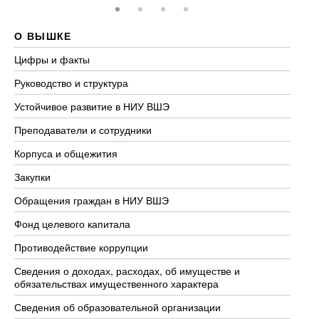
О ВЫШКЕ
О
Цифры и факты
Ли
Руководство и структура
До
Устойчивое развитие в НИУ ВШЭ
Ол
Преподаватели и сотрудники
Пр
Корпуса и общежития
Вы
Закупки
Пр
Обращения граждан в НИУ ВШЭ
Ас
Фонд целевого капитала
До
Противодействие коррупции
Це
Сведения о доходах, расходах, об имуществе и
Би
обязательствах имущественного характера
Об
Сведения об образовательной организации
Об