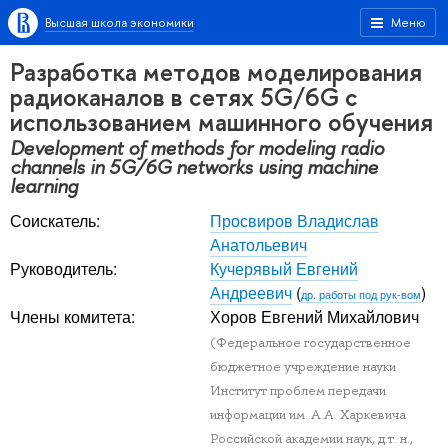
Высшая школа экономики
Меню
Разработка методов моделирования
радиоканалов в сетях 5G/6G с
использованием машинного обучения
Development of methods for modeling radio
channels in 5G/6G networks using machine
learning
Соискатель:
Просвиров Владислав
Анатольевич
Руководитель:
Кучерявый Евгений
Андреевич
(
)
др. работы под рук-вом
Члены комитета:
Хоров Евгений Михайлович
(Федеральное государственное
бюджетное учреждение науки
Институт проблем передачи
информации им. А.А. Харкевича
Российской академии наук, д.т. н.,