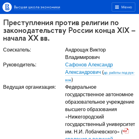
Высшая школа экономики
Меню
Преступления против религии по
законодательству России конца XIX –
начала XX вв.
Соискатель:
Андрощук Виктор
Владимирович
Руководитель:
Сафонов Александр
Александрович
(
др. работы под рук-
)
вом
Ведущая организация:
Федеральное
государственное автономное
образовательное учреждение
высшего образования
«Нижегородский
государственный университет
им. Н.И. Лобачевского» (
сведения о ведущей