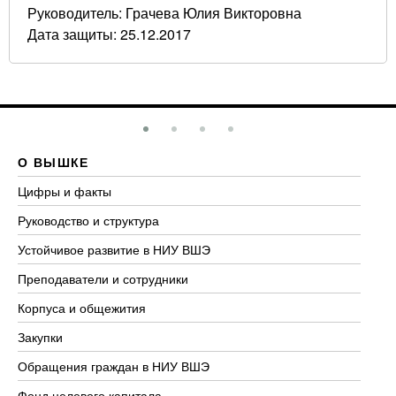
Руководитель: Грачева Юлия Викторовна
Дата защиты: 25.12.2017
О ВЫШКЕ
О
Цифры и факты
Ли
Руководство и структура
До
Устойчивое развитие в НИУ ВШЭ
Ол
Преподаватели и сотрудники
Пр
Корпуса и общежития
Вы
Закупки
Пр
Обращения граждан в НИУ ВШЭ
Ас
Фонд целевого капитала
До