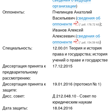
организации
)
Оппоненты:
Пчелинцев Анатолий
Васильевич
(
сведения об
оппоненте
);
[*.pdf, 178.72 Кб]
Иванов Алексей
Алексеевич
(
сведения об
оппоненте
)
[*.pdf, 154.59 Кб]
Специальность:
12.00.01 Теория и история
права и государства; история
учений о праве и государстве
Диссертация принята к
17.12.2015
предварительному
рассмотрению:
Диссертация принята к
19.01.2016 (протокол № 1)
защите:
Дисс. совет:
Д 212.048.10 - Совет по
юридическим наукам
Дата защиты:
18.04.2016