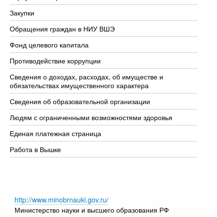
Закупки
Пр
Обращения граждан в НИУ ВШЭ
Ас
Фонд целевого капитала
До
Противодействие коррупции
Це
Сведения о доходах, расходах, об имуществе и
Би
обязательствах имущественного характера
Об
Сведения об образовательной организации
Об
Людям с ограниченными возможностями здоровья
Единая платежная страница
Работа в Вышке
http://www.minobrnauki.gov.ru/
Министерство науки и высшего образования РФ