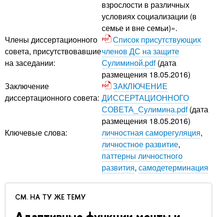
взрослости в различных
условиях социализации (в
семье и вне семьи)».
Члены диссертационного
Список присутствующих
совета, присутствовавшие
членов ДС на защите
на заседании:
Сулиминой.pdf
(дата
размещения 18.05.2016)
Заключение
ЗАКЛЮЧЕНИЕ
диссертационного совета:
ДИССЕРТАЦИОННОГО
СОВЕТА_Сулимина.pdf
(дата
размещения 18.05.2016)
Ключевые слова:
личностная саморегуляция
,
личностное развитие
,
паттерны личностного
развития
,
самодетерминация
СМ. НА ТУ ЖЕ ТЕМУ
Адаптивные функции мечты и