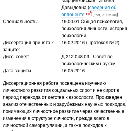
Марцинковская Татьяна
Давыдовна
(
сведения об
оппоненте
)
[*.pdf, 201.95 Кб]
Специальность:
19.00.01 Общая психология,
психология личности, история
психологии
Диссертация принята к
16.02.2016 (Протокол № 2)
защите:
Дисс. совет:
Д 212.048.03 - Совет по
психологическим наукам
Дата защиты:
16.05.2016
Диссертационная работа посвящена изучению
личностного развития социальных сирот и не сирот в
период перехода от детства к взрослости. Произведен
анализ отечественных и зарубежных научных подходов,
понимающих личностное развитие через качественные
изменения в структуре личности, прежде всего в
личностной саморегуляции, а также подходов к