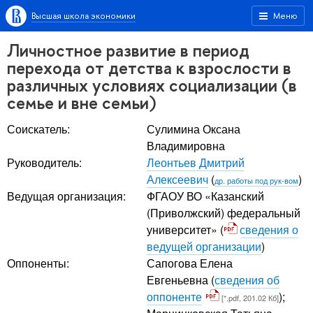
Высшая школа экономики
Меню
Личностное развитие в период
перехода от детства к взрослости в
различных условиях социализации (в
семье и вне семьи)
Соискатель:
Сулимина Оксана
Владимировна
Руководитель:
Леонтьев Дмитрий
Алексеевич
(
)
др. работы под рук-вом
Ведущая организация:
ФГАОУ ВО «Казанский
(Приволжский) федеральный
университет» (
сведения о
ведущей организации
)
Оппоненты:
Сапогова Елена
Евгеньевна
(
сведения об
оппоненте
);
[*.pdf, 201.02 Кб]