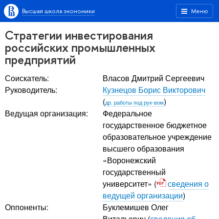
Высшая школа экономики
Меню
Стратегии инвестирования
российских промышленных
предприятий
Соискатель:
Власов Дмитрий Сергеевич
Руководитель:
Кузнецов Борис Викторович
(
)
др. работы под рук-вом
Ведущая организация:
Федеральное
государственное бюджетное
образовательное учреждение
высшего образования
«Воронежский
государственный
университет» (
сведения о
ведущей организации
)
Оппоненты:
Буклемишев Олег
Витальевич
(
сведения об