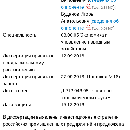
оппоненте
);
[*.pdf, 2.33 Мб]
Буданов Игорь
Анатольевич
(
сведения об
оппоненте
)
[*.pdf, 3.08 Мб]
Специальность:
08.00.05 Экономика и
управление народным
хозяйством
Диссертация принята к
12.09.2016
предварительному
рассмотрению:
Диссертация принята к
27.09.2016 (Протокол №16)
защите:
Дисс. совет:
Д 212.048.05 - Совет по
экономическим наукам
Дата защиты:
15.12.2016
В диссертации выявлены инвестиционные стратегии
российских промышленных предприятий и предложена