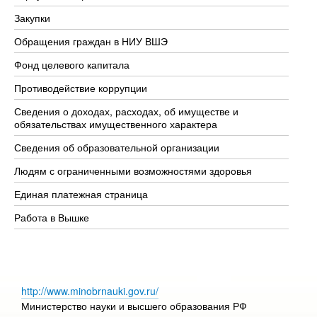
Закупки
Пр
Обращения граждан в НИУ ВШЭ
Ас
Фонд целевого капитала
До
Противодействие коррупции
Це
Сведения о доходах, расходах, об имуществе и
Би
обязательствах имущественного характера
Об
Сведения об образовательной организации
Об
Людям с ограниченными возможностями здоровья
Единая платежная страница
Работа в Вышке
http://www.minobrnauki.gov.ru/
Министерство науки и высшего образования РФ