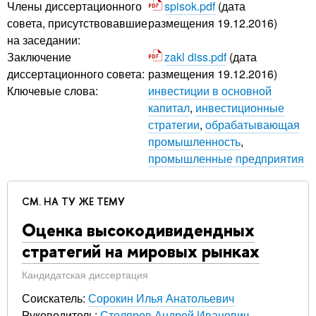
Члены диссертационного
spisok.pdf
(дата
совета, присутствовавшие
размещения 19.12.2016)
на заседании:
Заключение
zakl diss.pdf
(дата
диссертационного совета:
размещения 19.12.2016)
Ключевые слова:
инвестиции в основной
капитал
,
инвестиционные
стратегии
,
обрабатывающая
промышленность
,
промышленные предприятия
СМ. НА ТУ ЖЕ ТЕМУ
Оценка высокодивидендных
стратегий на мировых рынках
Кандидатская диссертация
Соискатель:
Сорокин Илья Анатольевич
Руководитель:
Столяров Андрей Иванович