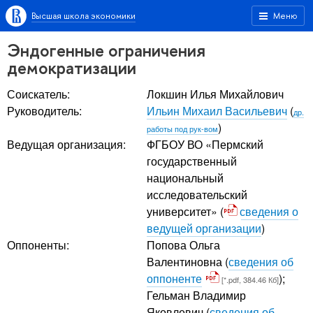
Высшая школа экономики
Меню
Эндогенные ограничения
демократизации
Соискатель:
Локшин Илья Михайлович
Руководитель:
Ильин Михаил Васильевич
(
др.
)
работы под рук-вом
Ведущая организация:
ФГБОУ ВО «Пермский
государственный
национальный
исследовательский
университет» (
сведения о
ведущей организации
)
Оппоненты:
Попова Ольга
Валентиновна
(
сведения об
оппоненте
);
[*.pdf, 384.46 Кб]
Гельман Владимир
Яковлевич
(
сведения об