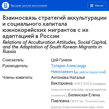
Высшая школа экономики
Меню
Взаимосвязь стратегий аккультурации
и социального капитала
южнокорейских мигрантов с их
адаптацией в России
Relations of Acculturation Attitudes, Social Capital,
and the Adaptation of South Korean Migrants in
Russia
Соискатель:
Цой Гунвон
Руководитель:
Татарко Александр
Николаевич
(
)
др. работы под рук-вом
Члены комитета:
Антонова Наталья
Викторовна
(НИУ ВШЭ, кандидат
психологических наук, председатель
, Белинская Елена
комитета)
Павловна
(МГУ им. Ломоносова,
доктор психологических наук, член