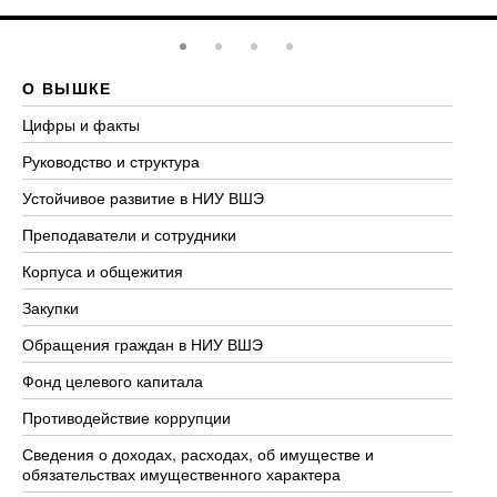
О ВЫШКЕ
О
Цифры и факты
Ли
Руководство и структура
До
Устойчивое развитие в НИУ ВШЭ
Ол
Преподаватели и сотрудники
Пр
Корпуса и общежития
Вы
Закупки
Пр
Обращения граждан в НИУ ВШЭ
Ас
Фонд целевого капитала
До
Противодействие коррупции
Це
Сведения о доходах, расходах, об имуществе и
Би
обязательствах имущественного характера
Об