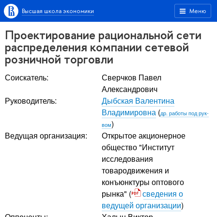
Высшая школа экономики
Меню
Проектирование рациональной сети
распределения компании сетевой
розничной торговли
Соискатель:
Сверчков Павел
Александрович
Руководитель:
Дыбская Валентина
Владимировна
(
др. работы под рук-
)
вом
Ведущая организация:
Открытое акционерное
общество "Институт
исследования
товародвижения и
конъюнктуры оптового
рынка" (
сведения о
ведущей организации
)
Оппоненты:
Халын Виктор