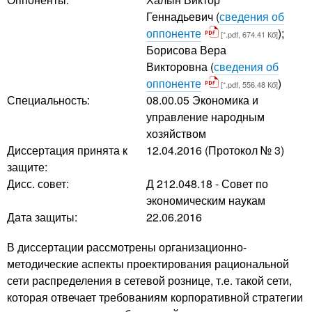
Геннадьевич
(
сведения об
оппоненте
);
[*.pdf, 674.41 Кб]
Борисова Вера
Викторовна
(
сведения об
оппоненте
)
[*.pdf, 556.48 Кб]
Специальность:
08.00.05 Экономика и
управление народным
хозяйством
Диссертация принята к
12.04.2016 (Протокол № 3)
защите:
Дисс. совет:
Д 212.048.18 - Совет по
экономическим наукам
Дата защиты:
22.06.2016
В диссертации рассмотрены организационно-
методические аспекты проектирования рациональной
сети распределения в сетевой рознице, т.е. такой сети,
которая отвечает требованиям корпоративной стратегии