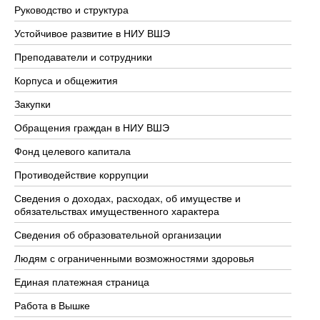
Руководство и структура
До
Устойчивое развитие в НИУ ВШЭ
Ол
Преподаватели и сотрудники
Пр
Корпуса и общежития
Вы
Закупки
Пр
Обращения граждан в НИУ ВШЭ
Ас
Фонд целевого капитала
До
Противодействие коррупции
Це
Сведения о доходах, расходах, об имуществе и
Би
обязательствах имущественного характера
Об
Сведения об образовательной организации
Об
Людям с ограниченными возможностями здоровья
Единая платежная страница
Работа в Вышке