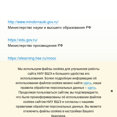
http://www.minobrnauki.gov.ru/
Министерство науки и высшего образования РФ
https://edu.gov.ru/
Министерство просвещения РФ
https://elearning.hse.ru/mooc
Массовые открытые онлайн-курсы
Мы используем файлы cookies для улучшения работы
сайта НИУ ВШЭ и большего удобства его
использования. Более подробную информацию об
использовании файлов cookies можно найти
здесь
, наши
© НИУ ВШЭ 1993–2026
Адреса и контакты
правила обработки персональных данных –
здесь
.
Условия использования материалов
✖
Продолжая пользоваться сайтом, вы подтверждаете,
что были проинформированы об использовании файлов
Политика конфиденциальности
cookies сайтом НИУ ВШЭ и согласны с нашими
Правила применения рекомендательных технологий в НИУ ВШЭ
правилами обработки персональных данных. Вы можете
Карта сайта
отключить файлы cookies в настройках Вашего
браузера.