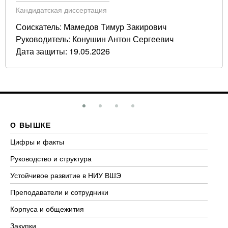
Кандидатская диссертация
Соискатель: Мамедов Тимур Закирович
Руководитель: Конушин Антон Сергеевич
Дата защиты: 19.05.2026
О ВЫШКЕ
О
Цифры и факты
Ли
Руководство и структура
До
Устойчивое развитие в НИУ ВШЭ
Ол
Преподаватели и сотрудники
Пр
Корпуса и общежития
Вы
Закупки
Пр