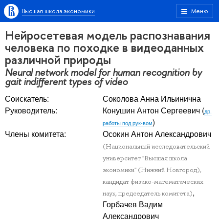
Высшая школа экономики
Меню
Нейросетевая модель распознавания
человека по походке в видеоданных
различной природы
Neural network model for human recognition by
gait indifferent types of video
Соискатель:
Соколова Анна Ильинична
Руководитель:
Конушин Антон Сергеевич
(
др.
)
работы под рук-вом
Члены комитета:
Осокин Антон Александрович
(Национальный исследовательский
университет "Высшая школа
экономики" (Нижний Новгород),
кандидат физико-математических
,
наук, председатель комитета)
Горбачев Вадим
Александрович