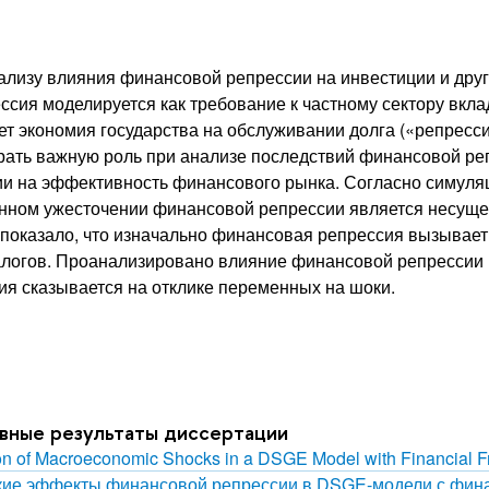
ализу влияния финансовой репрессии на инвестиции и др
ия моделируется как требование к частному сектору вклад
ает экономия государства на обслуживании долга («репресс
рать важную роль при анализе последствий финансовой ре
 на эффективность финансового рынка. Согласно симуляци
менном ужесточении финансовой репрессии является несущ
оказало, что изначально финансовая репрессия вызывает 
алогов. Проанализировано влияние финансовой репрессии 
ия сказывается на отклике переменных на шоки.
овные результаты диссертации
on of Macroeconomic Shocks in a DSGE Model with Financial Fr
еские эффекты финансовой репрессии в DSGE-модели с фи