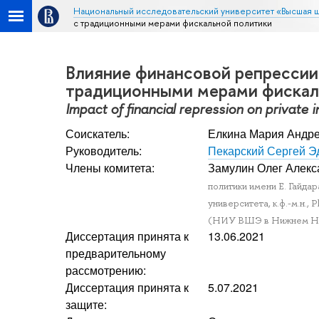
Национальный исследовательский университет «Высшая 
с традиционными мерами фискальной политики
Влияние финансовой репрессии 
традиционными мерами фискал
Impact of financial repression on private 
Соискатель:
Елкина Мария Андр
Руководитель:
Пекарский Сергей Э
Члены комитета:
Замулин Олег Алекс
политики имени Е. Гайдар
университета, к.ф.-м.н., 
(НИУ ВШЭ в Нижнем Новг
Диссертация принята к
13.06.2021
предварительному
рассмотрению:
Диссертация принята к
5.07.2021
защите: