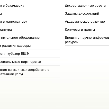
м в бакалавриат
Диссертационные советы
а+
Защиты диссертаций
м в магистратуру
Академическое развитие
рантура
Конкурсы и гранты
лнительное образование
Внешние научно-информа
ресурсы
р развития карьеры
ес-инкубатор ВШЭ
зовательные партнерства
тная связь и взаимодействие с
чателями услуг