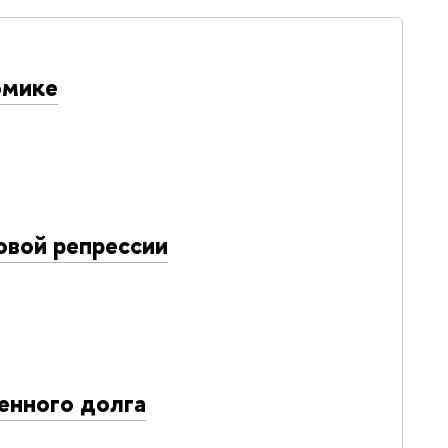
омике
овой репрессии
енного долга