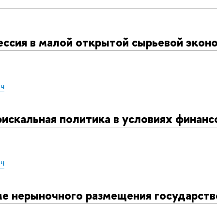
ессия в малой открытой сырьевой экон
ич
искальная политика в условиях финанс
ич
ме нерыночного размещения государств