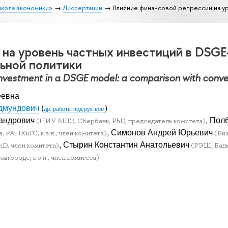
школа экономики»
Диссертации
Влияние финансовой репрессии на ур
на уровень частных инвестиций в DSGE
ьной политики
investment in a DSGE model: a comparison with convent
еевна
дмундович
(
)
др. работы под рук-вом
андрович
, Пол
(НИУ ВШЭ, Сбербанк, PhD, председатель комитета)
, Симонов Андрей Юрьевич
а, РАНХиГС, к.э.н., член комитета)
(Биз
, Стырин Константин Анатольевич
PhD, член комитета)
(РЭШ, Банк 
ороде, к.э.н., член комитета)