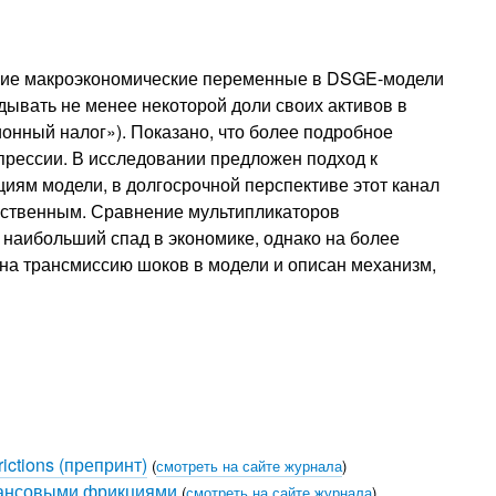
угие макроэкономические переменные в DSGE-модели
ывать не менее некоторой доли своих активов в
ионный налог»). Показано, что более подробное
прессии. В исследовании предложен подход к
ям модели, в долгосрочной перспективе этот канал
ественным. Сравнение мультипликаторов
наибольший спад в экономике, однако на более
на трансмиссию шоков в модели и описан механизм,
ictions (препринт)
(
смотреть на сайте журнала
)
нансовыми фрикциями
(
смотреть на сайте журнала
)