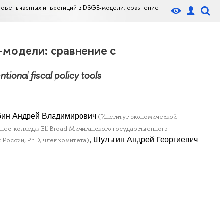
овень частных инвестиций в DSGE-модели: сравнение
-модели: сравнение с
ional fiscal policy tools
бин Андрей Владимирович
(Институт экономической
нес-колледж Eli Broad Мичиганского государственного
, Шульгин Андрей Георгиевич
России, PhD, член комитета)