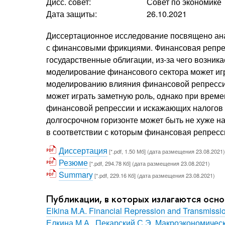
Дисс. совет:
Совет по экономике
Дата защиты:
26.10.2021
Диссертационное исследование посвящено ан
с финансовыми фрикциями. Финансовая репресс
государственные облигации, из-за чего возник
моделирование финансового сектора может иг
моделированию влияния финансовой репрессии
может играть заметную роль, однако при вре
финансовой репрессии и искажающих налогов п
долгосрочном горизонте может быть не хуже н
в соответствии с которым финансовая репресс
Диссертация
[*.pdf, 1.50 Мб] (дата размещения 23.08.2021)
Резюме
[*.pdf, 294.78 Кб] (дата размещения 23.08.2021)
Summary
[*.pdf, 229.16 Кб] (дата размещения 23.08.2021)
Публикации, в которых излагаются осн
Elkina M.A. Financial Repression and Transmissi
Елкина М.А., Пекарский С.Э. Макроэкономич