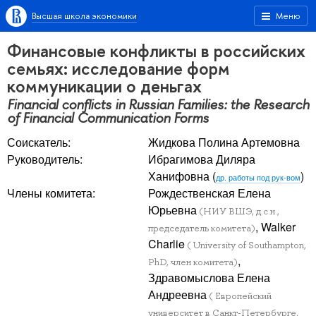
Высшая школа экономики
Меню
Финансовые конфликты в российских
семьях: исследование форм
коммуникации о деньгах
Financial conflicts in Russian Families: the Research
of Financial Communication Forms
Соискатель:
Жидкова Полина Артемовна
Руководитель:
Ибрагимова Диляра
Ханифовна
(
)
др. работы под рук-вом
Члены комитета:
Рождественская Елена
Юрьевна
(НИУ ВШЭ, д.с.н.,
, Walker
председатель комитета)
Charlie
( University of Southampton,
,
PhD, член комитета)
Здравомыслова Елена
Андреевна
( Европейский
университет в Санкт-Петербурге,