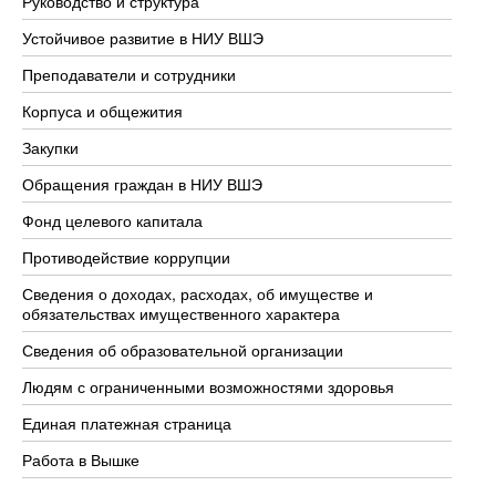
Руководство и структура
До
Устойчивое развитие в НИУ ВШЭ
Ол
Преподаватели и сотрудники
Пр
Корпуса и общежития
Вы
Закупки
Пр
Обращения граждан в НИУ ВШЭ
Ас
Фонд целевого капитала
До
Противодействие коррупции
Це
Сведения о доходах, расходах, об имуществе и
Би
обязательствах имущественного характера
Об
Сведения об образовательной организации
Об
Людям с ограниченными возможностями здоровья
Единая платежная страница
Работа в Вышке