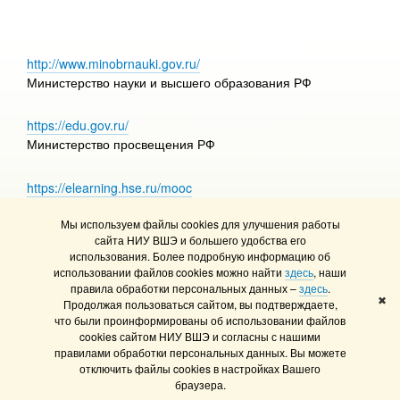
http://www.minobrnauki.gov.ru/
Министерство науки и высшего образования РФ
https://edu.gov.ru/
Министерство просвещения РФ
https://elearning.hse.ru/mooc
Массовые открытые онлайн-курсы
Мы используем файлы cookies для улучшения работы
сайта НИУ ВШЭ и большего удобства его
использования. Более подробную информацию об
использовании файлов cookies можно найти
здесь
, наши
© НИУ ВШЭ 1993–2026
Адреса и контакты
правила обработки персональных данных –
здесь
.
Условия использования материалов
✖
Продолжая пользоваться сайтом, вы подтверждаете,
что были проинформированы об использовании файлов
Политика конфиденциальности
cookies сайтом НИУ ВШЭ и согласны с нашими
Правила применения рекомендательных технологий в НИУ ВШЭ
правилами обработки персональных данных. Вы можете
Карта сайта
отключить файлы cookies в настройках Вашего
браузера.
Редактору