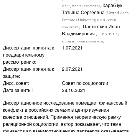
, Карабчук
к.с.н., член комитета)
Татьяна Сергеевна
(United Arab
Emirates University, к.с.н., член
, Павлюткин Иван
комитета)
Владимирович
( НИУ ВШЭ,
к.соц.н., член комитета)
Диссертация принята к
1.07.2021
предварительному
рассмотрению:
Диссертация принята к
2.07.2021
защите:
Дисс. совет:
Совет по социологии
Дата защиты:
28.10.2021
Диссертационное исследование помещает финансовый
конфликт в российских семьях в центр изучения
качества отношений. Применяя теоретическую рамку
реляционной социологии, автор показывает, что тема
финансов во взаимоотношениях партнеров оказывается