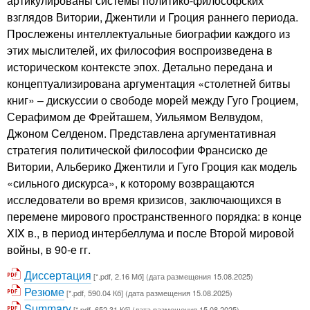
артикулированы системы политико-философских
взглядов Витории, Джентили и Гроция раннего периода.
Прослежены интеллектуальные биографии каждого из
этих мыслителей, их философия воспроизведена в
историческом контексте эпох. Детально передана и
концептуализирована аргументация «столетней битвы
книг» – дискуссии о свободе морей между Гуго Гроцием,
Серафимом де Фрейташем, Уильямом Велвудом,
Джоном Селденом. Представлена аргументативная
стратегия политической философии Франсиско де
Витории, Альберико Джентили и Гуго Гроция как модель
«сильного дискурса», к которому возвращаются
исследователи во время кризисов, заключающихся в
перемене мирового пространственного порядка: в конце
XIX в., в период интербеллума и после Второй мировой
войны, в 90-е гг.
Диссертация
[*.pdf, 2.16 Мб] (дата размещения 15.08.2025)
Резюме
[*.pdf, 590.04 Кб] (дата размещения 15.08.2025)
Summary
[*.pdf, 652.31 Кб] (дата размещения 15.08.2025)