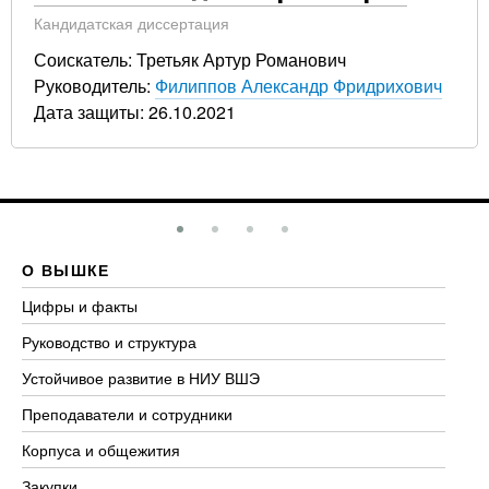
Кандидатская диссертация
Соискатель: Третьяк Артур Романович
Руководитель:
Филиппов Александр Фридрихович
Дата защиты: 26.10.2021
О ВЫШКЕ
О
Цифры и факты
Ли
Руководство и структура
До
Устойчивое развитие в НИУ ВШЭ
Ол
Преподаватели и сотрудники
Пр
Корпуса и общежития
Вы
Закупки
Пр