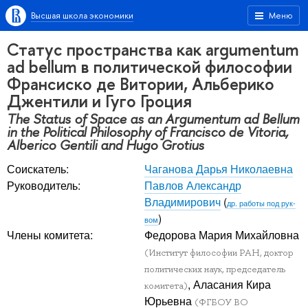
Высшая школа экономики
Меню
Статус пространства как argumentum
ad bellum в политической философии
Франсиско де Витории, Альберико
Джентили и Гуго Гроция
The Status of Space as an Argumentum ad Bellum
in the Political Philosophy of Francisco de Vitoria,
Alberico Gentili and Hugo Grotius
Соискатель:
Чаганова Дарья Николаевна
Руководитель:
Павлов Александр
Владимирович
(
др. работы под рук-
)
вом
Члены комитета:
Федорова Мария Михайловна
(Институт философии РАН, доктор
политических наук, председатель
, Аласания Кира
комитета)
Юрьевна
(ФГБОУ ВО