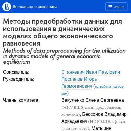
Высшая школа экономики
Меню
Методы предобработки данных для
использования в динамических
моделях общего экономического
равновесия
Methods of data preprocessing for the utilization
in dynamic models of general economic
equilibrium
Соискатель:
Станкевич Иван Павлович
Руководитель:
Поспелов Игорь
Гермогенович
(
др. работы под рук-
)
вом
Члены комитета:
Вакуленко Елена Сергеевна
(НИУ ВШЭ, д.э.н., председатель
, Бессонов Владимир
комитета)
Аркадьевич
(НИУ ВШЭ, к.ф.-м.н.,
, Матыцин
член комитета)