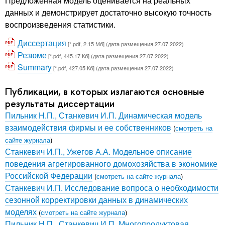
Предложенная модель оценивается на реальных
данных и демонстрирует достаточно высокую точность
воспроизведения статистики.
Диссертация
[*.pdf, 2.15 Мб] (дата размещения 27.07.2022)
Резюме
[*.pdf, 445.17 Кб] (дата размещения 27.07.2022)
Summary
[*.pdf, 427.05 Кб] (дата размещения 27.07.2022)
Публикации, в которых излагаются основные
результаты диссертации
Пильник Н.П., Станкевич И.П. Динамическая модель
взаимодействия фирмы и ее собственников
(
смотреть на
сайте журнала
)
Станкевич И.П., Ужегов А.А. Модельное описание
поведения агрегированного домохозяйства в экономике
Российской Федерации
(
смотреть на сайте журнала
)
Станкевич И.П. Исследование вопроса о необходимости
сезонной корректировки данных в динамических
моделях
(
смотреть на сайте журнала
)
Пильник Н.П., Станкевич И.П. Многопродуктовая