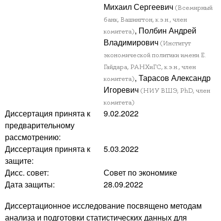
Михаил Сергеевич
(Всемирный
банк, Вашингтон, к.э.н., член
, Полбин Андрей
комитета)
Владимирович
(Институт
экономической политики имени Е.
Гайдара, РАНХиГС, к.э.н., член
, Тарасов Александр
комитета)
Игоревич
(НИУ ВШЭ, PhD, член
комитета)
Диссертация принята к
9.02.2022
предварительному
рассмотрению:
Диссертация принята к
5.03.2022
защите:
Дисс. совет:
Совет по экономике
Дата защиты:
28.09.2022
Диссертационное исследование посвящено методам
анализа и подготовки статистических данных для