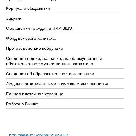
Корпуса и общежития
Вы
Закупки
Пр
Обращения граждан в НИУ ВШЭ
Ас
Фонд целевого капитала
До
Противодействие коррупции
Це
Сведения о доходах, расходах, об имуществе и
Би
обязательствах имущественного характера
Об
Сведения об образовательной организации
Об
Людям с ограниченными возможностями здоровья
Единая платежная страница
Работа в Вышке
http://www.minobrnauki.gov.ru/