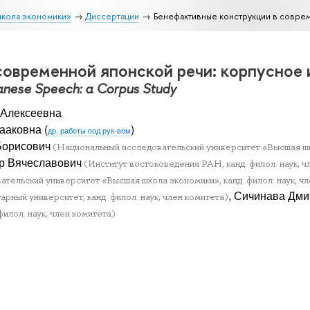
школа экономики»
Диссертации
Бенефактивные конструкции в совре
современной японской речи: корпусное
anese Speech: a Corpus Study
 Алексеевна
ааковна
(
)
др. работы под рук-вом
Борисович
(Национальный исследовательский университет «Высшая шко
р Вячеславович
(Институт востоковедения РАН, канд. филол. наук, ч
тельский университет «Высшая школа экономики», канд. филол. наук, чл
, Сичинава Дм
рный университет, канд. филол. наук, член комитета)
илол. наук, член комитета)