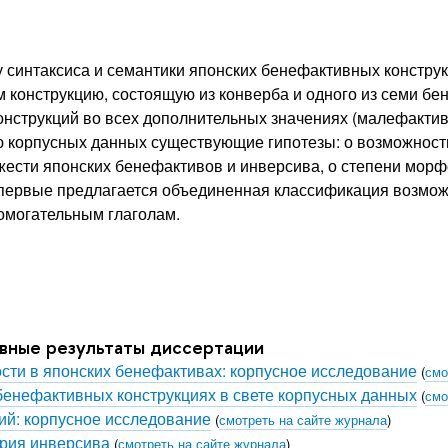
синтаксиса и семантики японских бенефактивных конструк
конструкцию, состоящую из конверба и одного из семи бе
нструкций во всех дополнительных значениях (малефактивн
ю корпусных данных существующие гипотезы: о возможнос
ожести японских бенефактивов и инверсива, о степени морф
впервые предлагается объединенная классификация возмож
омогательным глаголам.
овные результаты диссертации
сти в японских бенефактивах: корпусное исследование
(
смо
бенефактивных конструкциях в свете корпусных данных
(
смо
ий: корпусное исследование
(
смотреть на сайте журнала
)
ория инверсива
(
смотреть на сайте журнала
)