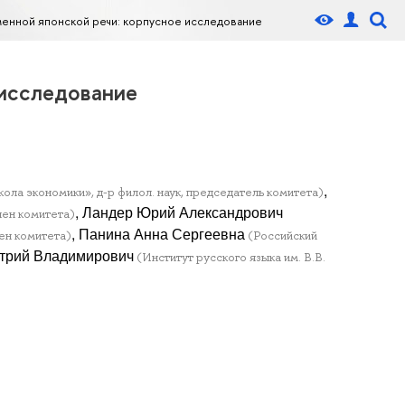
менной японской речи: корпусное исследование
 исследование
,
ла экономики», д-р филол. наук, председатель комитета)
, Ландер Юрий Александрович
лен комитета)
, Панина Анна Сергеевна
ен комитета)
(Российский
итрий Владимирович
(Институт русского языка им. В.В.