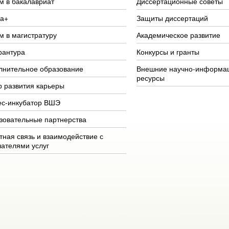
м в бакалавриат
Диссертационные советы
а+
Защиты диссертаций
м в магистратуру
Академическое развитие
рантура
Конкурсы и гранты
лнительное образование
Внешние научно-информа
ресурсы
р развития карьеры
ес-инкубатор ВШЭ
зовательные партнерства
тная связь и взаимодействие с
чателями услуг