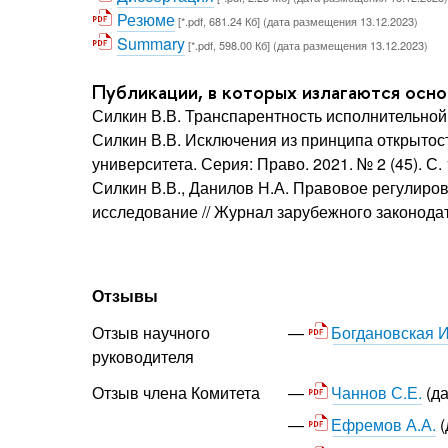
Резюме
[*.pdf, 681.24 Кб] (дата размещения 13.12.2023)
Summary
[*.pdf, 598.00 Кб] (дата размещения 13.12.2023)
Публикации, в которых излагаются осн
Силкин В.В. Транспарентность исполнительной 
Силкин В.В. Исключения из принципа открытос
университета. Серия: Право. 2021. № 2 (45). С.
Силкин В.В., Данилов Н.А. Правовое регулиро
исследование // Журнал зарубежного законодате
Отзывы
Богдановская И
Отзыв научного
руководителя
Чаннов С.Е.
(да
Отзыв члена Комитета
Ефремов А.А.
(