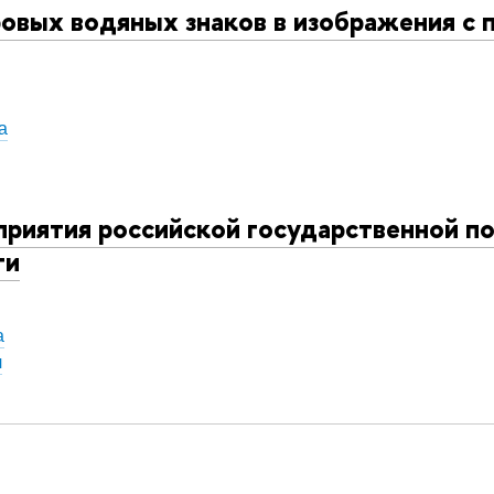
овых водяных знаков в изображения с 
а
риятия российской государственной по
ти
а
ч