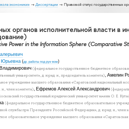
школа экономики»
Диссертации
Правовой статус государственных ор
ных органов исполнительной власти в 
дование)
tive Power in the Information Sphere (Comparative S
Валерьевич
а Юрьевна
(
)
др. работы под рук-вом
 Владимирович
(федеральное государственное бюджетное образова
, Амелин 
венный университет», д. юрид. н., председатель комитета)
ное учреждение высшего образования «Саратовский национальный иссл
, Ефремов Алексей Александрович
 н., член комитета)
(федераль
сковский государственный юридический университет имени О. Е. Кутафи
на
(федеральное государственное бюджетное образовательное учрежд
нной службы при Президенте Российской Федерации», д. юрид. н., член 
ое образовательное учреждение высшего образования «Саратовская гос