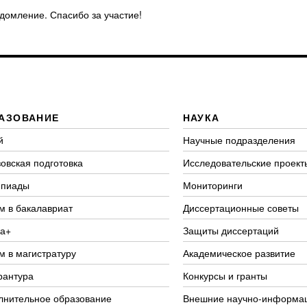
едомление. Спасибо за участие!
АЗОВАНИЕ
НАУКА
й
Научные подразделения
овская подготовка
Исследовательские проект
пиады
Мониторинги
м в бакалавриат
Диссертационные советы
а+
Защиты диссертаций
м в магистратуру
Академическое развитие
рантура
Конкурсы и гранты
лнительное образование
Внешние научно-информа