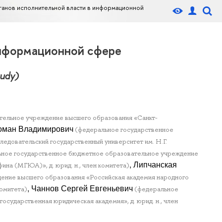
ганов исполнительной власти в информационной
информационной сфере
tudy)
тельное учреждение высшего образования «Санкт-
Роман Владимирович
(федеральное государственное
едовательский государственный университет им. Н.Г.
ное государственное бюджетное образовательное учреждение
, Липчанская
на (МГЮА)», д. юрид. н., член комитета)
ение высшего образования «Российская академия народного
, Чаннов Сергей Евгеньевич
комитета)
(федеральное
ударственная юридическая академия», д. юрид. н., член