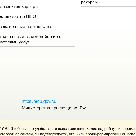
ресурсы
р развития карьеры
ес-инкубатор ВШЭ
зовательные партнерства
тная связь и взаимодействие с
чателями услуг
https://edu.gov.ru/
Министерство просвещения РФ
ИУ ВШЭ и большего удобства его использования. Более подробную информац
 использования материалов
Политика конфиденциальности
ользоваться сайтом, вы подтверждаете, что были проинформированы об испо