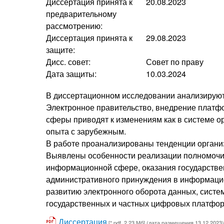
Диссертация принята к
20.08.2023
предварительному
рассмотрению:
Диссертация принята к
29.08.2023
защите:
Дисс. совет:
Совет по праву
Дата защиты:
10.03.2024
В диссертационном исследовании анализируют
Электронное правительство, внедрение платф
сферы приводят к изменениям как в системе ор
опыта с зарубежным.
В работе проанализированы тенденции органи
Выявлены особенности реализации полномочий
информационной сфере, оказания государстве
административного принуждения в информацио
развитию электронного оборота данных, сист
государственных и частных цифровых платфор
Диссертация
[*.pdf, 2.23 Мб] (дата размещения 13.12.2023)