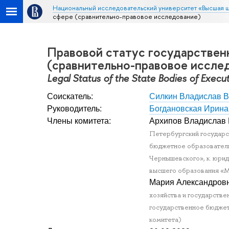
Национальный исследовательский университет «Высшая 
сфере (сравнительно-правовое исследование)
Правовой статус государствен
(сравнительно-правовое иссле
Legal Status of the State Bodies of Execu
Соискатель:
Силкин Владислав 
Руководитель:
Богдановская Ирин
Члены комитета:
Архипов Владислав
Петербургский государст
бюджетное образователь
Чернышевского», к. юрид.
высшего образования «Мо
Мария Александров
хозяйства и государстве
государственное бюджетн
комитета)