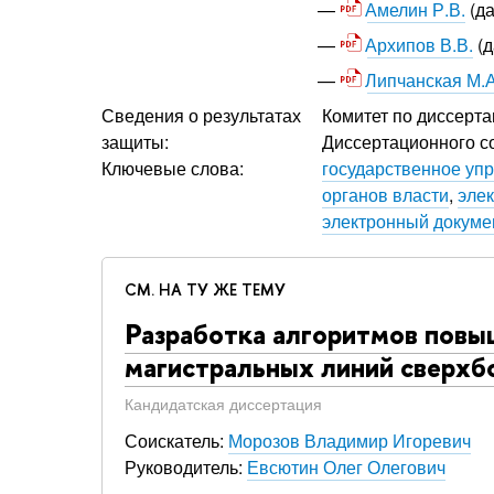
Амелин Р.В.
(да
Архипов В.В.
(д
Липчанская М.А
Сведения о результатах
Комитет по диссерта
защиты:
Диссертационного со
Ключевые слова:
государственное уп
органов власти
,
эле
электронный докуме
СМ. НА ТУ ЖЕ ТЕМУ
Разработка алгоритмов повы
магистральных линий сверх
Кандидатская диссертация
Соискатель:
Морозов Владимир Игоревич
Руководитель:
Евсютин Олег Олегович