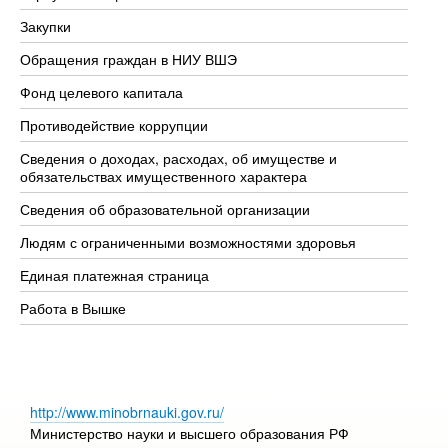
Закупки
Пр
Обращения граждан в НИУ ВШЭ
Ас
Фонд целевого капитала
До
Противодействие коррупции
Це
Сведения о доходах, расходах, об имуществе и
Би
обязательствах имущественного характера
Об
Сведения об образовательной организации
Об
Людям с ограниченными возможностями здоровья
Единая платежная страница
Работа в Вышке
http://www.minobrnauki.gov.ru/
Министерство науки и высшего образования РФ