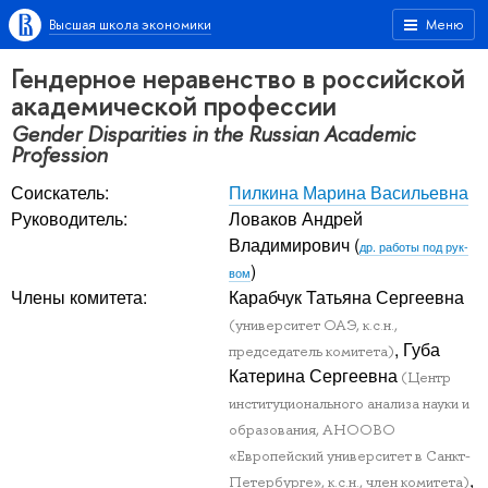
Высшая школа экономики
Меню
Гендерное неравенство в российской
академической профессии
Gender Disparities in the Russian Academic
Profession
Соискатель:
Пилкина Марина Васильевна
Руководитель:
Ловаков Андрей
Владимирович
(
др. работы под рук-
)
вом
Члены комитета:
Карабчук Татьяна Сергеевна
(университет ОАЭ, к.с.н.,
, Губа
председатель комитета)
Катерина Сергеевна
(Центр
институционального анализа науки и
образования, АНООВО
«Европейский университет в Санкт-
,
Петербурге», к.с.н., член комитета)