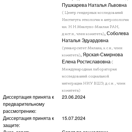
Пушкарева Наталья Львовна
( Центр гендерных исследований
Института этнологии и антропологии
им. Н.Н.Миклухо-Маклая РАН,
, Соболева
д.ист.н., член комитета)
Наталья Эдуардовна
(университет Милана, к.с.н., член
, Ярская-Смирнова
комитета)
Елена Ростиславовна
(
Международная лаборатория
исследований социальной
интеграции НИУ ВШЭ, д.с.н. , член
комитета)
Диссертация принята к
23.06.2024
предварительному
рассмотрению:
Диссертация принята к
15.07.2024
защите: