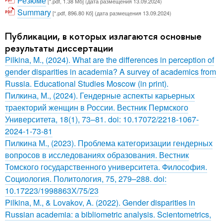
Резюме
[*.pdf, 1.38 Мб] (дата размещения 13.09.2024)
Summary
[*.pdf, 896.80 Кб] (дата размещения 13.09.2024)
Публикации, в которых излагаются основные
результаты диссертации
Pilkina, M., (2024). What are the differences in perception of
gender disparities in academia? A survey of academics from
Russia. Educational Studies Moscow (in print).
Пилкина, М., (2024). Гендерные аспекты карьерных
траекторий женщин в России. Вестник Пермского
Университета, 18(1), 73–81. doi: 10.17072/2218-1067-
2024-1-73-81
Пилкина М., (2023). Проблема категоризации гендерных
вопросов в исследованиях образования. Вестник
Томского государственного университета. Философия.
Социология. Политология, 75, 279–288. doi:
10.17223/1998863Х/75/23
Pilkina, M., & Lovakov, A. (2022). Gender disparities in
Russian academia: a bibliometric analysis. Scientometrics,