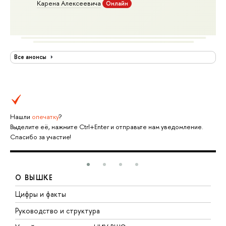
Карена Алексеевича
Онлайн
Все анонсы
Нашли
опечатку
?
Выделите её, нажмите Ctrl+Enter и отправьте нам уведомление.
Спасибо за участие!
О ВЫШКЕ
Цифры и факты
Л
Руководство и структура
Д