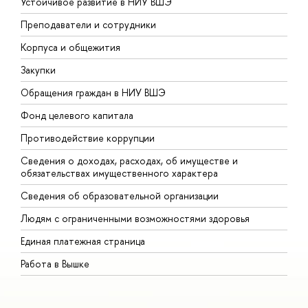
Устойчивое развитие в НИУ ВШЭ
О
Преподаватели и сотрудники
П
Корпуса и общежития
В
Закупки
П
Обращения граждан в НИУ ВШЭ
А
Фонд целевого капитала
Д
Противодействие коррупции
Ц
Сведения о доходах, расходах, об имуществе и
Б
обязательствах имущественного характера
О
Сведения об образовательной организации
О
Людям с ограниченными возможностями здоровья
Единая платежная страница
Работа в Вышке