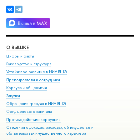
О ВЫШКЕ
ОБ
Цифры и факты
Ли
Руководство и структура
Дов
Устойчивое развитие в НИУ ВШЭ
Ол
Преподаватели и сотрудники
При
Корпуса и общежития
Вы
Закупки
При
Обращения граждан в НИУ ВШЭ
Ас
Фонд целевого капитала
До
Противодействие коррупции
Цен
Сведения о доходах, расходах, об имуществе и
Би
обязательствах имущественного характера
Об