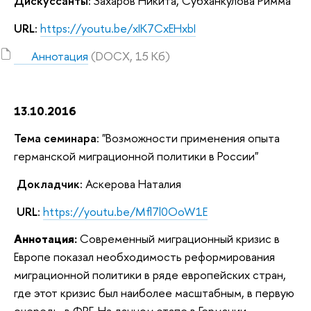
Дискуссанты:
Захаров Никита, Субханкулова Римма
URL:
https://youtu.be/xIK7CxEHxbI
Аннотация
(DOCX, 15 Кб)
13.10.2016
Тема семинара
: "Возможности применения опыта
германской миграционной политики в России"
Докладчик:
Аскерова Наталия
URL
:
https://youtu.be/Mfl7l0OoW1E
Аннотация:
Современный миграционный кризис в
Европе показал необходимость реформирования
миграционной политики в ряде европейских стран,
где этот кризис был наиболее масштабным, в первую
очередь, в ФРГ. На данном этапе в Германии