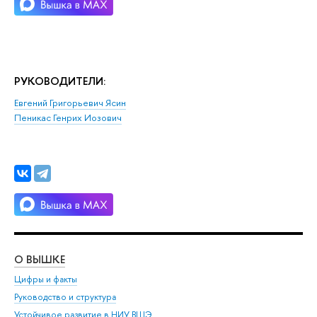
РУКОВОДИТЕЛИ:
Евгений Григорьевич Ясин
Пеникас Генрих Иозович
О ВЫШКЕ
ОБ
Цифры и факты
Ли
Руководство и структура
Дов
Устойчивое развитие в НИУ ВШЭ
Ол