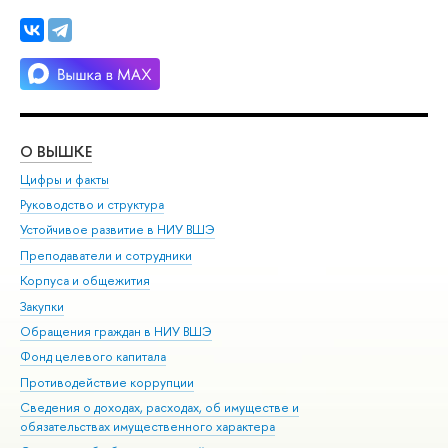
О ВЫШКЕ
ОБ
Цифры и факты
Ли
Руководство и структура
Дов
Устойчивое развитие в НИУ ВШЭ
Ол
Преподаватели и сотрудники
При
Корпуса и общежития
Вы
Закупки
При
Обращения граждан в НИУ ВШЭ
Ас
Фонд целевого капитала
До
Противодействие коррупции
Цен
Сведения о доходах, расходах, об имуществе и
Би
обязательствах имущественного характера
Об