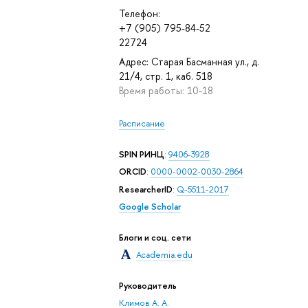
Телефон:
+7 (905) 795-84-52
22724
Адрес: Старая Басманная ул., д.
21/4, стр. 1, каб. 518
Время работы: 10-18
Расписание
SPIN РИНЦ
:
9406-3928
ORCID
:
0000-0002-0030-2864
ResearcherID
:
Q-5511-2017
Google Scholar
Блоги и соц. сети
Academia.edu
Руководитель
Климов А. А.