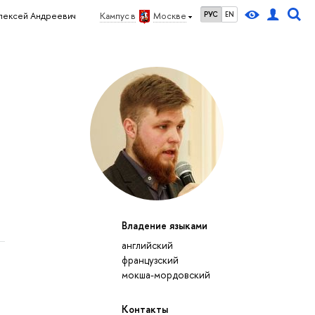
РУС
EN
лексей Андреевич
Кампус в
Москве
Владение языками
английский
французский
мокша-мордовский
Контакты