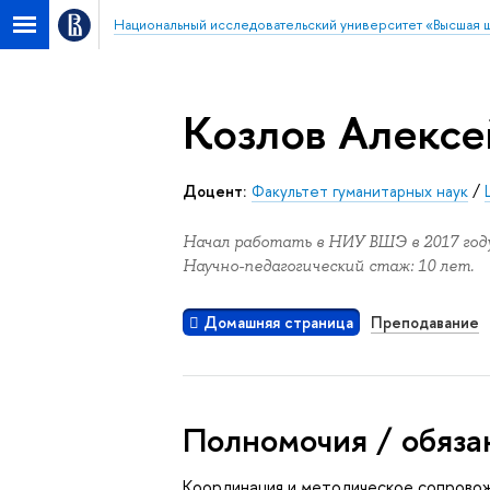
Национальный исследовательский университет «Высшая 
Козлов Алексе
Доцент:
Факультет гуманитарных наук
/
Начал работать в НИУ ВШЭ в 2017 году
Научно-педагогический стаж: 10 лет.
Домашняя страница
Преподавание
Полномочия / обяза
Координация и методическое сопровож