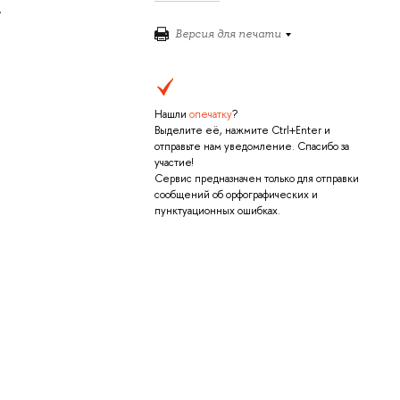
.
Версия для печати
Нашли
опечатку
?
Выделите её, нажмите Ctrl+Enter и
отправьте нам уведомление. Спасибо за
участие!
Сервис предназначен только для отправки
сообщений об орфографических и
пунктуационных ошибках.