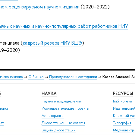
ном рецензируемом научном издании
(2020–2021)
ычных научных и научно-популярных работ работников НИУ
тенциала (
кадровый резерв НИУ ВШЭ
)
019–2020)
ла экономики»
→
О Вышке
→
Преподаватели и сотрудники
→
Козлов Алексей А
Е
НАУКА
РЕСУРСЫ
Научные подразделения
Библиотека
товка
Исследовательские проекты
Издательски
Мониторинги
Книжный маг
иат
Диссертационные советы
Типография
Защиты диссертаций
Медиацентр