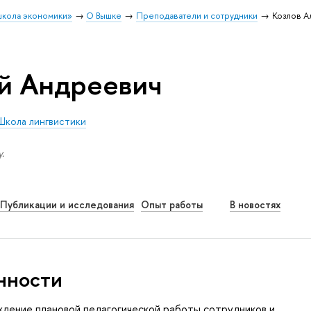
школа экономики»
О Вышке
Преподаватели и сотрудники
Козлов А
й Андреевич
Школа лингвистики
.
Публикации и исследования
Опыт работы
В новостях
нности
дение плановой педагогической работы сотрудников и