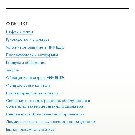
О ВЫШКЕ
ОБ
Цифры и факты
Ли
Руководство и структура
Дов
Устойчивое развитие в НИУ ВШЭ
Ол
Преподаватели и сотрудники
При
Корпуса и общежития
Вы
Закупки
При
Обращения граждан в НИУ ВШЭ
Ас
Фонд целевого капитала
До
Противодействие коррупции
Цен
Сведения о доходах, расходах, об имуществе и
Би
обязательствах имущественного характера
Об
Сведения об образовательной организации
Обр
Людям с ограниченными возможностями здоровья
Единая платежная страница