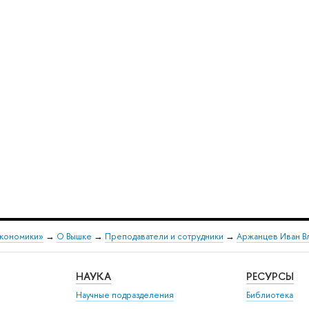
экономики»
→
О Вышке
→
Преподаватели и сотрудники
→
Аржанцев Иван В
НАУКА
РЕСУРСЫ
Научные подразделения
Библиотека