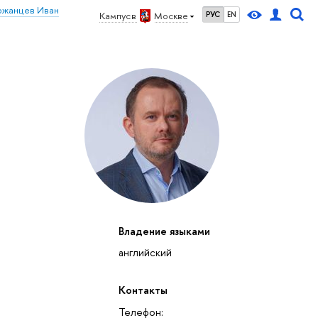
ржанцев Иван
Кампус в
Москве
РУС
EN
Владение языками
английский
Контакты
Телефон: