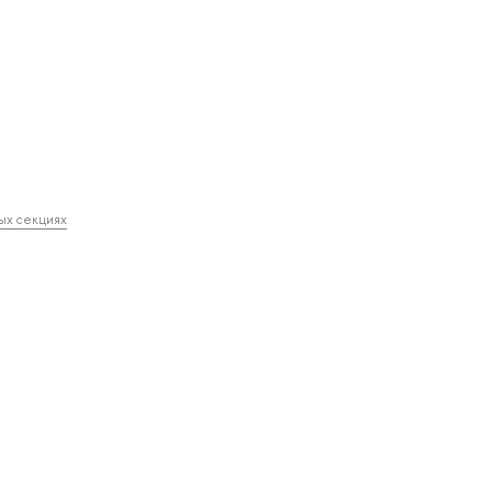
.
ных секциях