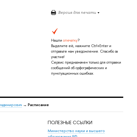
Версия для печати
Нашли
опечатку
?
Выделите её, нажмите Ctrl+Enter и
отправьте нам уведомление. Спасибо за
участие!
Сервис предназначен только для отправки
сообщений об орфографических и
пунктуационных ошибках.
ладимирович
→
Расписание
ПОЛЕЗНЫЕ ССЫЛКИ
Министерство науки и высшего
образования РФ