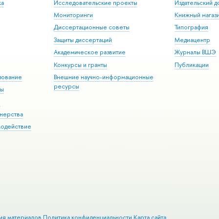
ка
Исследовательские проекты
Издательский 
Мониторинги
Книжный магаз
Диссертационные советы
Типография
Защиты диссертаций
Медиацентр
Академическое развитие
Журналы ВШЭ
Конкурсы и гранты
Публикации
зование
Внешние научно-информационные
ресурсы
ры
Э
нерства
модействие
ия материалов
Политика конфиденциальности
Карта сайта