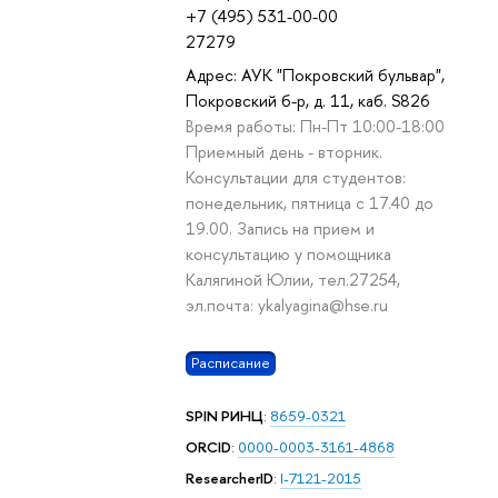
+7 (495) 531-00-00
27279
27
28
29
30
1
2
3
4
5
6
7
8
9
10
11
12
Адрес: АУК "Покровский бульвар",
вс
пн
вт
ср
чт
пт
сб
вс
пн
вт
ср
чт
пт
сб
вс
пн
Покровский б-р, д. 11, каб. S826
октябрь 2026
Время работы: Пн-Пт 10:00-18:00
Приемный день - вторник.
Консультации для студентов:
понедельник, пятница с 17.40 до
19.00. Запись на прием и
консультацию у помощника
Калягиной Юлии, тел.27254,
эл.почта: ykalyagina@hse.ru
Расписание
SPIN РИНЦ
:
8659-0321
ORCID
:
0000-0003-3161-4868
ResearcherID
:
I-7121-2015