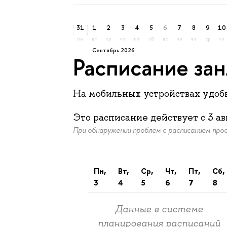
31
1
2
3
4
5
6
7
8
9
10
пн
вт
ср
чт
пт
сб
вс
пн
вт
ср
чт
сентябрь 2026
Расписание за
На мобильных устройствах удо
Это расписание действует c
3 ав
При обнаружении проблем с расписанием пр
пн,
вт,
ср,
чт,
пт,
сб,
3
4
5
6
7
8
Данные в системе
планирования расписаний