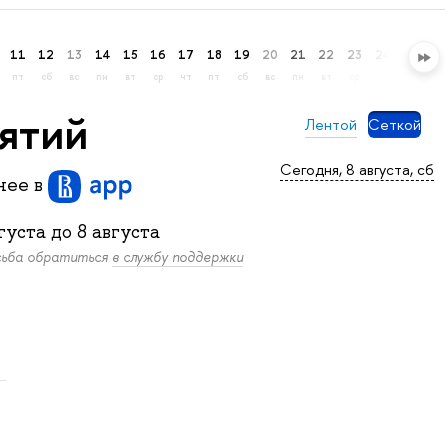
11
12
13
14
15
16
17
18
19
20
21
22
23
24
25
26
пт
сб
вс
пн
вт
ср
чт
пт
сб
вс
пн
вт
ср
чт
пт
сб
нятий
Лентой
Сеткой
Сегодня, 8 августа, сб
бнее
в
густа
до
8 августа
осьба обратиться
в службу поддержки