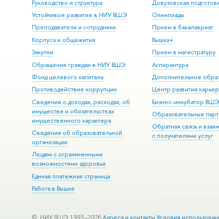
Руководство и структура
Довузовская подготов
Устойчивое развитие в НИУ ВШЭ
Олимпиады
Преподаватели и сотрудники
Прием в бакалавриат
Корпуса и общежития
Вышка+
Закупки
Прием в магистратуру
Обращения граждан в НИУ ВШЭ
Аспирантура
Фонд целевого капитала
Дополнительное обра
Противодействие коррупции
Центр развития карье
Сведения о доходах, расходах, об
Бизнес-инкубатор ВШ
имуществе и обязательствах
Образовательные парт
имущественного характера
Обратная связь и взаи
Сведения об образовательной
с получателями услуг
организации
Людям с ограниченными
возможностями здоровья
Единая платежная страница
Работа в Вышке
© НИУ ВШЭ 1993–2026
Адреса и контакты
Условия использован