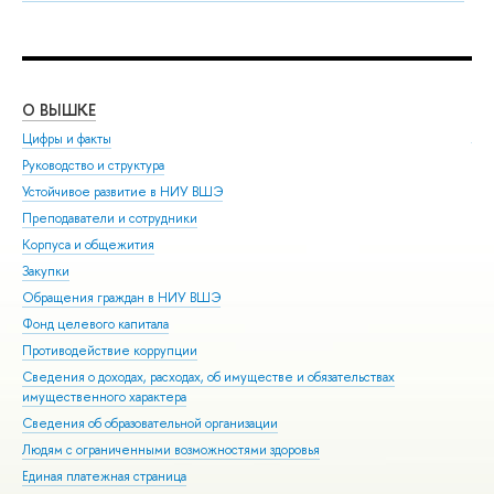
О ВЫШКЕ
ОБ
Цифры и факты
Ли
Руководство и структура
Дов
Устойчивое развитие в НИУ ВШЭ
Ол
Преподаватели и сотрудники
При
Корпуса и общежития
Вы
Закупки
При
Обращения граждан в НИУ ВШЭ
Асп
Фонд целевого капитала
Доп
Противодействие коррупции
Цен
Сведения о доходах, расходах, об имуществе и обязательствах
Биз
имущественного характера
Обр
Сведения об образовательной организации
Обр
Людям с ограниченными возможностями здоровья
Единая платежная страница