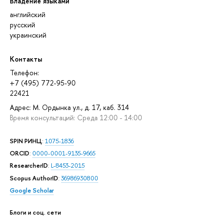
Владение языками
английский
русский
украинский
Контакты
Телефон:
+7 (495) 772-95-90
22421
Адрес: М. Ордынка ул., д. 17, каб. 314
Время консультаций: Среда 12:00 - 14:00
SPIN РИНЦ
:
1075-1836
ORCID
:
0000-0001-9135-9665
ResearcherID
:
L-8453-2015
Scopus AuthorID
:
36986930800
Google Scholar
Блоги и соц. сети