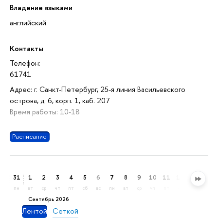
Владение языками
английский
Контакты
Телефон:
61741
Адрес: г. Санкт-Петербург, 25-я линия Васильевского
острова, д. 6, корп. 1, каб. 207
Время работы: 10-18
Расписание
31
1
2
3
4
5
6
7
8
9
10
11
12
13
14
пн
вт
ср
чт
пт
сб
вс
пн
вт
ср
чт
пт
сб
вс
пн
сентябрь 2026
Лентой
Сеткой