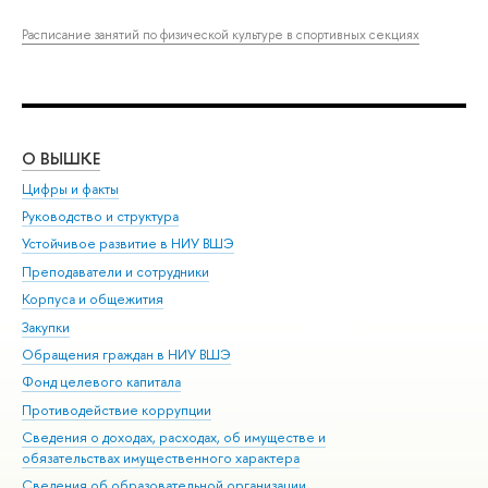
Расписание занятий по физической культуре в спортивных секциях
О ВЫШКЕ
ОБ
Цифры и факты
Ли
Руководство и структура
Дов
Устойчивое развитие в НИУ ВШЭ
Ол
Преподаватели и сотрудники
При
Корпуса и общежития
Вы
Закупки
При
Обращения граждан в НИУ ВШЭ
Ас
Фонд целевого капитала
До
Противодействие коррупции
Цен
Сведения о доходах, расходах, об имуществе и
Би
обязательствах имущественного характера
Об
Сведения об образовательной организации