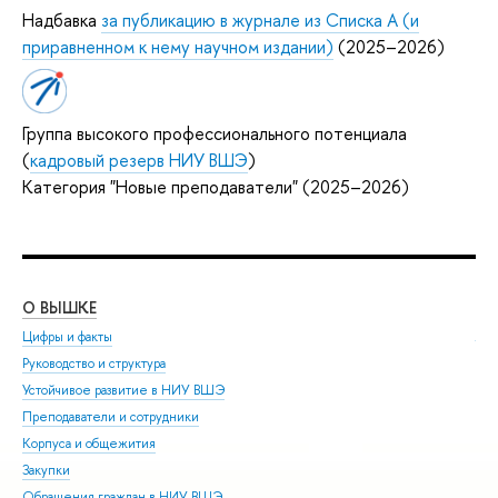
Надбавка
за публикацию в журнале из Списка А (и
приравненном к нему научном издании)
(2025–2026)
Группа высокого профессионального потенциала
(
кадровый резерв НИУ ВШЭ
)
Категория "Новые преподаватели" (2025–2026)
О ВЫШКЕ
ОБ
Цифры и факты
Ли
Руководство и структура
Дов
Устойчивое развитие в НИУ ВШЭ
Ол
Преподаватели и сотрудники
При
Корпуса и общежития
Вы
Закупки
При
Обращения граждан в НИУ ВШЭ
Асп