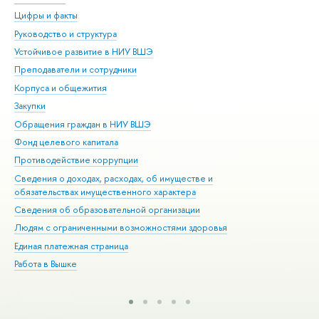
Цифры и факты
Ли
Руководство и структура
Дов
Устойчивое развитие в НИУ ВШЭ
Ол
Преподаватели и сотрудники
При
Корпуса и общежития
Вы
Закупки
При
Обращения граждан в НИУ ВШЭ
Ас
Фонд целевого капитала
До
Противодействие коррупции
Цен
Сведения о доходах, расходах, об имуществе и
Би
обязательствах имущественного характера
Об
Сведения об образовательной организации
Обр
Людям с ограниченными возможностями здоровья
Единая платежная страница
Работа в Вышке