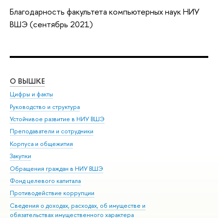
Благодарность факультета компьютерных наук НИУ
ВШЭ (сентябрь 2021)
О ВЫШКЕ
ОБ
Цифры и факты
Ли
Руководство и структура
Дов
Устойчивое развитие в НИУ ВШЭ
Ол
Преподаватели и сотрудники
При
Корпуса и общежития
Вы
Закупки
При
Обращения граждан в НИУ ВШЭ
Ас
Фонд целевого капитала
До
Противодействие коррупции
Цен
Сведения о доходах, расходах, об имуществе и
Би
обязательствах имущественного характера
Об