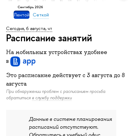
пн
вт
ср
чт
пт
сб
вс
пн
вт
ср
чт
пт
сб
вс
пн
сентябрь 2026
Лентой
Сеткой
Сегодня, 6 августа, чт
Расписание занятий
На мобильных устройствах удобнее
в
Это расписание действует c
3 августа
до
8
августа
При обнаружении проблем с расписанием просьба
обратиться
в службу поддержки
Данные в системе планирования
расписаний отсутствуют.
Обратитесь в учебный офис.