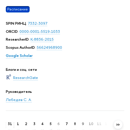
Расписание
SPIN РИНЦ
:
7332-3097
ORCID
:
0000-0001-5519-1033
ResearcherID
:
K-8836-2015
Scopus AuthorID
:
56624968900
Google Scholar
Блоги и соц. сети
ResearchGate
Руководитель
Лебедев С. А.
31
1
2
3
4
5
6
7
8
9
10
11
12
13
14