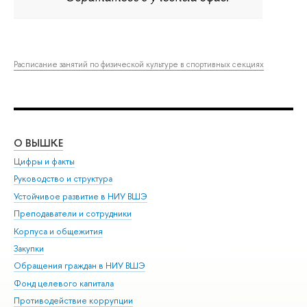
Расписание занятий по физической культуре в спортивных секциях
О ВЫШКЕ
ОБ
Цифры и факты
Ли
Руководство и структура
Дов
Устойчивое развитие в НИУ ВШЭ
Ол
Преподаватели и сотрудники
При
Корпуса и общежития
Вы
Закупки
При
Обращения граждан в НИУ ВШЭ
Ас
Фонд целевого капитала
До
Противодействие коррупции
Цен