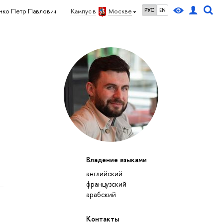
РУС
EN
нко Петр Павлович
Кампус в
Москве
Владение языками
английский
французский
арабский
Контакты