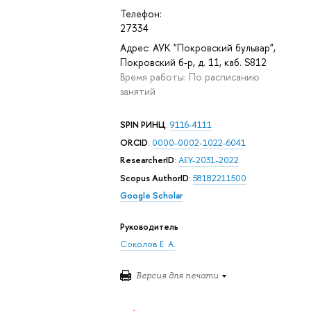
Телефон:
27334
Адрес: АУК "Покровский бульвар",
Покровский б-р, д. 11, каб. S812
Время работы: По расписанию
занятий
SPIN РИНЦ
:
9116-4111
ORCID
:
0000-0002-1022-6041
ResearcherID
:
AEY-2031-2022
Scopus AuthorID
:
58182211500
Google Scholar
Руководитель
Соколов Е. А.
Версия для печати