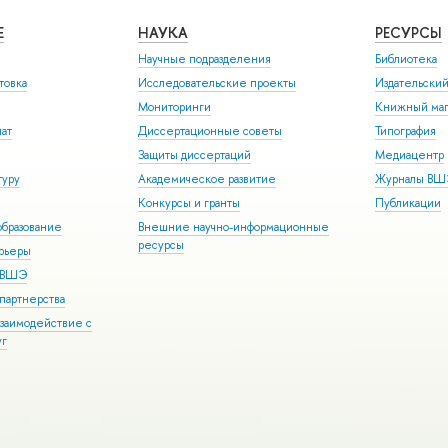
Е
НАУКА
РЕСУРСЫ
Научные подразделения
Библиотека
товка
Исследовательские проекты
Издательски
Мониторинги
Книжный маг
иат
Диссертационные советы
Типография
Защиты диссертаций
Медиацентр
туру
Академическое развитие
Журналы В
Конкурсы и гранты
Публикации
бразование
Внешние научно-информационные
ресурсы
арьеры
р ВШЭ
партнерства
взаимодействие с
уг