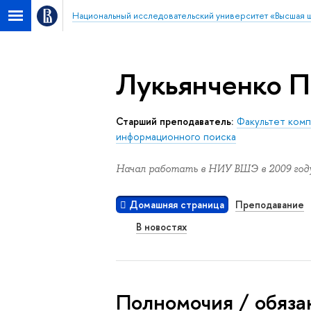
Национальный исследовательский университет «Высшая 
Лукьянченко П
Старший преподаватель:
Факультет ком
информационного поиска
Начал работать в НИУ ВШЭ в 2009 году
Домашняя страница
Преподавание
В новостях
Полномочия / обяза