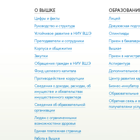
О ВЫШКЕ
ОБРАЗОВАНИ
Цифры и факты
Лицей
Руководство и структура
Довузовская подго
Устойчивое развитие в НИУ ВШЭ
Олимпиады
Преподаватели и сотрудники
Прием в бакалавр
Корпуса и общежития
Вышка+
Закупки
Прием в магистра
Обращения граждан в НИУ ВШЭ
Аспирантура
Фонд целевого капитала
Дополнительное о
Противодействие коррупции
Центр развития к
Сведения о доходах, расходах, об
Бизнес-инкубато
имуществе и обязательствах
Образовательные 
имущественного характера
Обратная связь и 
Сведения об образовательной
получателями усл
организации
Людям с ограниченными
возможностями здоровья
Единая платежная страница
Работа в Вышке