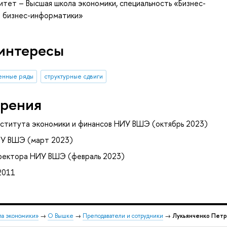
итет – Высшая школа экономики, специальность «Бизнес-
р бизнес-информатики»
интересы
енные ряды
структурные сдвиги
рения
ститута экономики и финансов НИУ ВШЭ (октябрь 2023)
ИУ ВШЭ (март 2023)
оректора НИУ ВШЭ (февраль 2023)
2011
ла экономики»
→
О Вышке
→
Преподаватели и сотрудники
→
Лукьянченко Петр