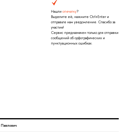
Нашли
опечатку
?
Выделите её, нажмите Ctrl+Enter и
отправьте нам уведомление. Спасибо за
участие!
Сервис предназначен только для отправки
сообщений об орфографических и
пунктуационных ошибках.
 Павлович